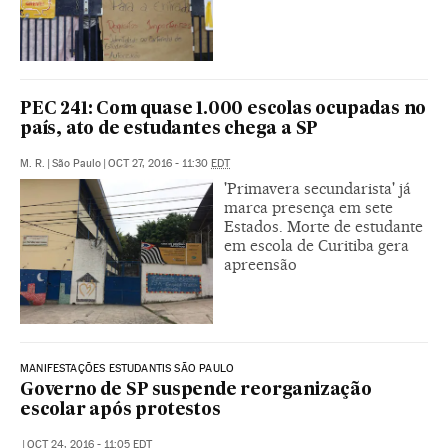
PEC 241: Com quase 1.000 escolas ocupadas no
país, ato de estudantes chega a SP
M. R.
|
São Paulo
|
OCT 27, 2016 - 11:30
EDT
'Primavera secundarista' já
marca presença em sete
Estados. Morte de estudante
em escola de Curitiba gera
apreensão
MANIFESTAÇÕES ESTUDANTIS SÃO PAULO
Governo de SP suspende reorganização
escolar após protestos
|
OCT 24, 2016 - 11:05
EDT