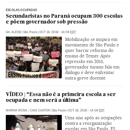
ESCOLAS OCUPADAS
Secundaristas no Paraná ocupam 300 escolas
e põem governador sob pressão
GIL ALESSI
|
São Paulo
|
OCT 18, 2016 - 14:08
EDT
Mobilização se inspira em
movimento de São Paulo e
quer barrar reforma do
ensino de Temer Após
repressão em 2015,
governador tucano fala em
diálogo e deve enfrentar
outra greve docente
VÍDEO | “Essa não é a primeira escola a ser
ocupada e nem será a última”
MARINA ROSSI
/
CAIO CASTOR
|
São Paulo
|
OCT 18, 2016 - 14:06
EDT
Uma ano após as ocupações
contra a reorganização
escolar em São Paulo, EL