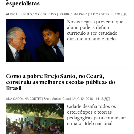
especialistas
AFONSO BENITES
/
MARINA ROSSI
|
Brasília / São Paulo
|
SEP 23, 2016 - 09:58
EDT
Novas regras preveem que
aluno poderá definir
currículo a ser estudado
durante um ano e meio
Como a pobre Brejo Santo, no Ceará,
construiu as melhores escolas públicas do
Brasil
ANA CAROLINA CORTEZ
|
Brejo Santo, Ceará
|
AUG 12, 2016 - 14:16
EDT
Cidade desafia todos os
estereótipos e teorias
pedagógicas para conquistar
o maior Ideb nacional