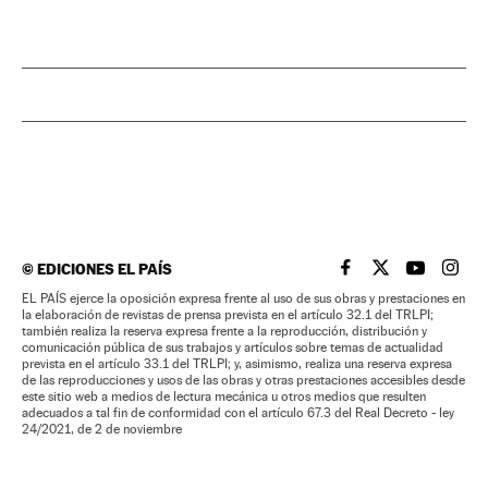
©
EDICIONES EL PAÍS
EL PAÍS BRASIL EN
EL PAÍS BRASI
EL PAÍS B
EL PA
EL PAÍS ejerce la oposición expresa frente al uso de sus obras y prestaciones en
la elaboración de revistas de prensa prevista en el artículo 32.1 del TRLPI;
también realiza la reserva expresa frente a la reproducción, distribución y
comunicación pública de sus trabajos y artículos sobre temas de actualidad
prevista en el artículo 33.1 del TRLPI; y, asimismo, realiza una reserva expresa
de las reproducciones y usos de las obras y otras prestaciones accesibles desde
este sitio web a medios de lectura mecánica u otros medios que resulten
adecuados a tal fin de conformidad con el artículo 67.3 del Real Decreto - ley
24/2021, de 2 de noviembre