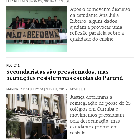
LUIZ RUFFATO
|
NOV 02, 2016 - 11:43
EDT
Após o comovente discurso
da estudante Ana Julia
Ribeiro, alguns dados
ajudam a provocar uma
reflexão paralela sobre a
qualidade do ensino
PEC 241
Secundaristas são pressionados, mas
ocupações resistem nas escolas do Paraná
MARINA ROSSI
|
Curitiba
|
NOV 01, 2016 - 14:20
EDT
Justiça determina a
reintegração de posse de 25
colégios em Curitiba e
movimentos pressionam
pela desocupação, mas
estudantes prometem
resistir