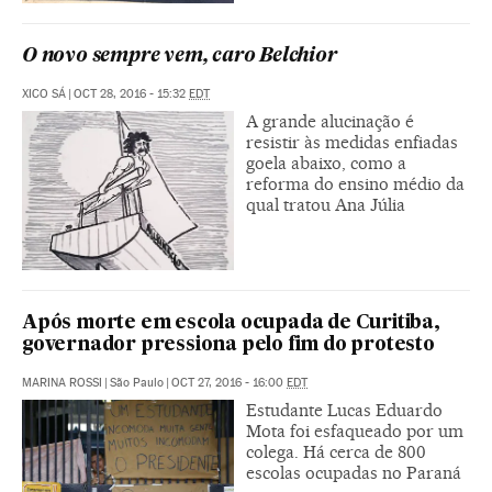
O novo sempre vem, caro Belchior
XICO SÁ
|
OCT 28, 2016 - 15:32
EDT
A grande alucinação é
resistir às medidas enfiadas
goela abaixo, como a
reforma do ensino médio da
qual tratou Ana Júlia
Após morte em escola ocupada de Curitiba,
governador pressiona pelo fim do protesto
MARINA ROSSI
|
São Paulo
|
OCT 27, 2016 - 16:00
EDT
Estudante Lucas Eduardo
Mota foi esfaqueado por um
colega. Há cerca de 800
escolas ocupadas no Paraná