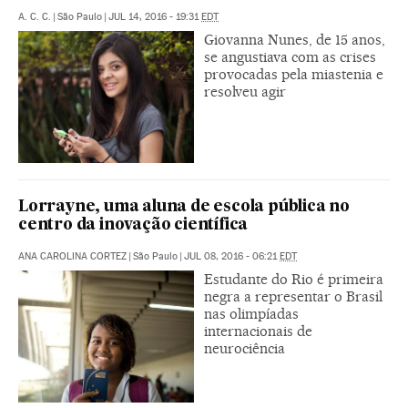
A. C. C.
|
São Paulo
|
JUL 14, 2016 - 19:31
EDT
Giovanna Nunes, de 15 anos,
se angustiava com as crises
provocadas pela miastenia e
resolveu agir
Lorrayne, uma aluna de escola pública no
centro da inovação científica
ANA CAROLINA CORTEZ
|
São Paulo
|
JUL 08, 2016 - 06:21
EDT
Estudante do Rio é primeira
negra a representar o Brasil
nas olimpíadas
internacionais de
neurociência