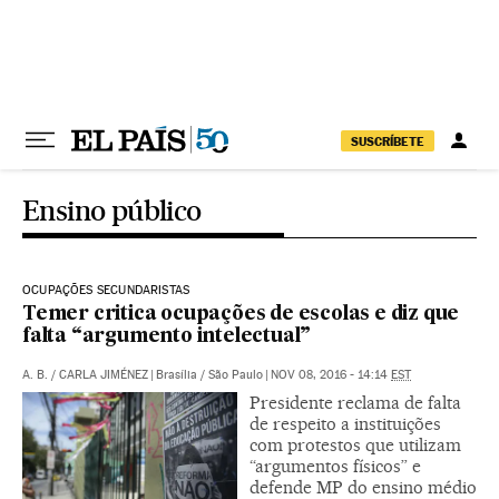
Pular para o conteúdo
SUSCRÍBETE
Ensino público
OCUPAÇÕES SECUNDARISTAS
Temer critica ocupações de escolas e diz que
falta “argumento intelectual”
A. B.
/
CARLA JIMÉNEZ
|
Brasília / São Paulo
|
NOV 08, 2016 - 14:14
EST
Presidente reclama de falta
de respeito a instituições
com protestos que utilizam
“argumentos físicos” e
defende MP do ensino médio