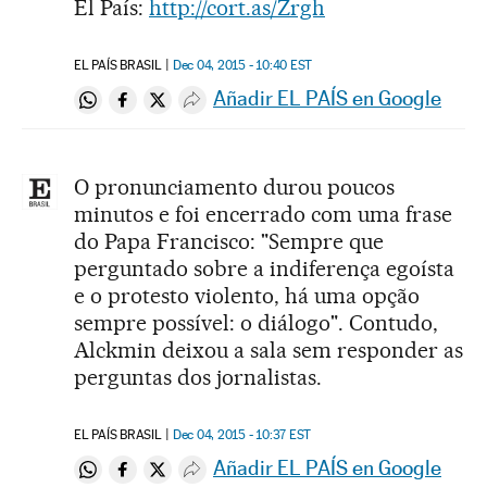
El País:
http://cort.as/Zrgh
EL PAÍS BRASIL
Dec 04, 2015 - 10:40
EST
Añadir EL PAÍS en Google
Compartir en Whatsapp
Compartir en Facebook
Compartir en Twitter
Desplegar Redes Sociales
O pronunciamento durou poucos
minutos e foi encerrado com uma frase
do Papa Francisco: "Sempre que
perguntado sobre a indiferença egoísta
e o protesto violento, há uma opção
sempre possível: o diálogo". Contudo,
Alckmin deixou a sala sem responder as
perguntas dos jornalistas.
EL PAÍS BRASIL
Dec 04, 2015 - 10:37
EST
Añadir EL PAÍS en Google
Compartir en Whatsapp
Compartir en Facebook
Compartir en Twitter
Desplegar Redes Sociales