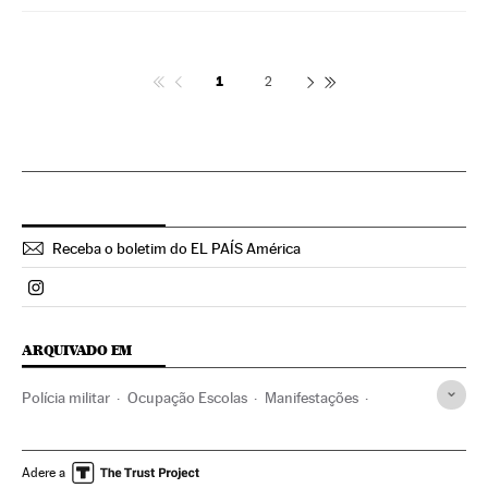
1
2
Receba o boletim do EL PAÍS América
Politica El País Brasil en Instagram
ARQUIVADO EM
Polícia militar
Ocupação Escolas
Manifestações
Violência policial
Protestos estudantis
Reorganização Escolar paulista
Estado São Paulo
Adere a