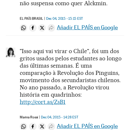
não suspensa como quer Alckmin.
EL PAÍS BRASIL
Dec 04, 2015 - 15:15
EST
Añadir EL PAÍS en Google
Compartir en Whatsapp
Compartir en Facebook
Compartir en Twitter
Desplegar Redes Sociales
"Isso aqui vai virar o Chile", foi um dos
gritos usados pelos estudantes ao longo
das últimas semanas. É uma
comparação à Revolução dos Pinguins,
movimento dos secundaristas chilenos.
No ano passado, a Revolução virou
história em quadrinhos:
http://cort.as/ZsB1
Marina Rossi
Dec 04, 2015 - 14:28
EST
Añadir EL PAÍS en Google
Compartir en Whatsapp
Compartir en Facebook
Compartir en Twitter
Desplegar Redes Sociales