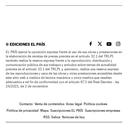
©
EDICIONES EL PAÍS
EL PAÍS BRASIL EN
EL PAÍS BRASI
EL PAÍS B
EL PA
EL PAÍS ejerce la oposición expresa frente al uso de sus obras y prestaciones en
la elaboración de revistas de prensa prevista en el artículo 32.1 del TRLPI;
también realiza la reserva expresa frente a la reproducción, distribución y
comunicación pública de sus trabajos y artículos sobre temas de actualidad
prevista en el artículo 33.1 del TRLPI; y, asimismo, realiza una reserva expresa
de las reproducciones y usos de las obras y otras prestaciones accesibles desde
este sitio web a medios de lectura mecánica u otros medios que resulten
adecuados a tal fin de conformidad con el artículo 67.3 del Real Decreto - ley
24/2021, de 2 de noviembre
Contacto
Venta de contenidos
Aviso legal
Política cookies
Política de privacidad
Mapa
Suscripciones EL PAÍS
Suscripciones empresas
RSS
Índice
Noticias de hoy