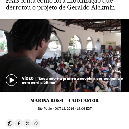
PAÍS conta como foi a mobilização que
derrotou o projeto de Geraldo Alckmin
VÍDEO | “Essa não é a primeira escola a ser ocupada e
nem será a última”
MARINA ROSSI
CAIO CASTOR
São Paulo -
OCT
18, 2016 - 14:06
EDT
Compartir en Whatsapp
Compartir en Facebook
Compartir en Twitter
Desplegar Redes Sociales