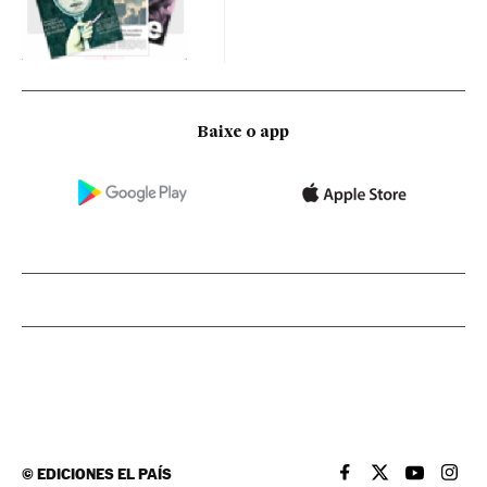
Baixe o app
©
EDICIONES EL PAÍS
EL PAÍS BRASIL EN
EL PAÍS BRASI
EL PAÍS B
EL PA