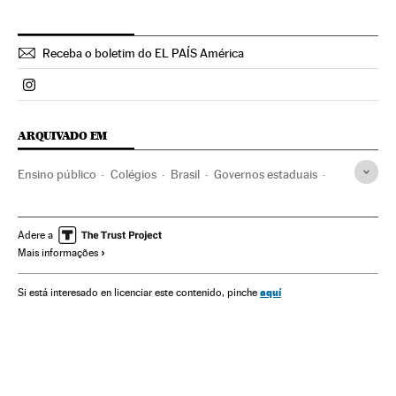
Receba o boletim do EL PAÍS América
Politica El País Brasil en Instagram
ARQUIVADO EM
Ensino público
Colégios
Brasil
Governos estaduais
Centros educativos
América do Sul
América Latina
Sistema educativo
América
Educação
São Paulo
Adere a
Mais informações
Administração Estado
Administração pública
Política
Reorganização Escolar paulista
Estado São Paulo
aquí
Si está interesado en licenciar este contenido, pinche
Escolas públicas
Geraldo Alckmin
Reforma educacional
Reformas políticas
Política educativa
Governadores