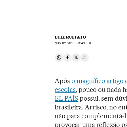
LUIZ RUFFATO
NOV
02, 2016 - 11:43
EDT
Compartir en Whatsapp
Compartir en Facebook
Compartir en Twitter
Desplegar Redes Soci
Após
o magnífico artigo
escolas
, pouco ou nada h
EL PAÍS
possui, sem dúvi
brasileira. Arrisco, no en
não para complementá-lo
provocar uma reflexão pa