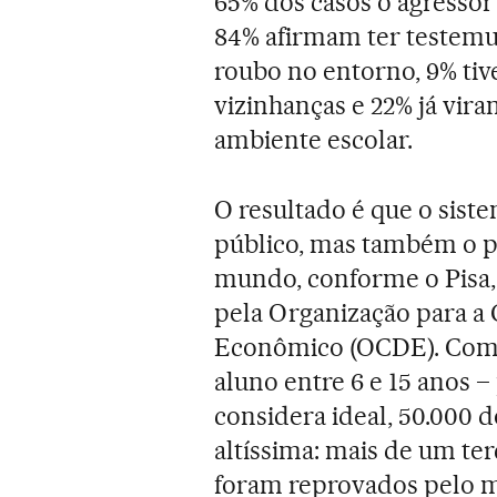
65% dos casos o agressor
84% afirmam ter testemu
roubo no entorno, 9% ti
vizinhanças e 22% já vira
ambiente escolar.
O resultado é que o siste
público, mas também o pr
mundo, conforme o Pisa,
pela Organização para 
Econômico (OCDE). Com g
aluno entre 6 e 15 anos
considera ideal, 50.000 d
altíssima: mais de um ter
foram reprovados pelo 