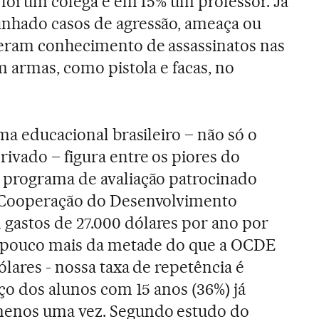
 foi um colega e em 15% um professor. Já
nhado casos de agressão, ameaça ou
veram conhecimento de assassinatos nas
m armas, como pistola e facas, no
ma educacional brasileiro – não só o
ivado – figura entre os piores do
 programa de avaliação patrocinado
a Cooperação do Desenvolvimento
astos de 27.000 dólares por ano por
 – pouco mais da metade do que a OCDE
ólares - nossa taxa de repetência é
ço dos alunos com 15 anos (36%) já
menos uma vez. Segundo estudo do