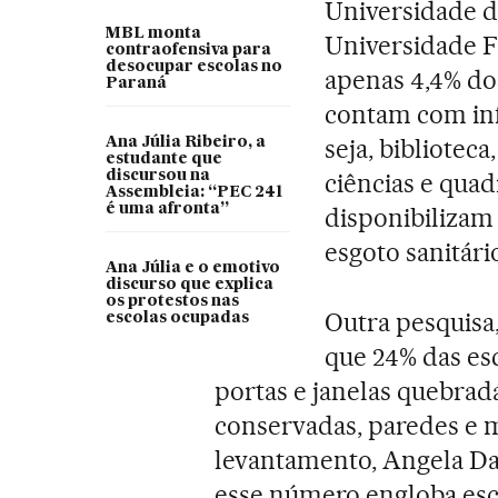
Universidade d
MBL monta
Universidade Fe
contraofensiva para
desocupar escolas no
apenas 4,4% do
Paraná
contam com inf
seja, biblioteca
Ana Júlia Ribeiro, a
estudante que
discursou na
ciências e quad
Assembleia: “PEC 241
é uma afronta”
disponibilizam
esgoto sanitário
Ana Júlia e o emotivo
discurso que explica
os protestos nas
Outra pesquisa,
escolas ocupadas
que 24% das es
portas e janelas quebrad
conservadas, paredes e 
levantamento, Angela Da
esse número engloba esco