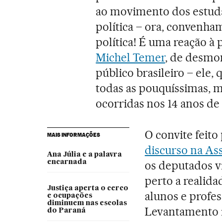
ao movimento dos estuda
política – ora, convenh
política! É uma reação à 
Michel Temer
, de desmo
público brasileiro – ele
todas as pouquíssimas, m
ocorridas nos 14 anos de
O convite feito
MAIS INFORMAÇÕES
discurso na As
Ana Júlia e a palavra
encarnada
os deputados v
perto a realid
Justiça aperta o cerco
alunos e profes
e ocupações
diminuem nas escolas
Levantamento r
do Paraná