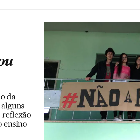
ou
so da
 alguns
 reflexão
o ensino