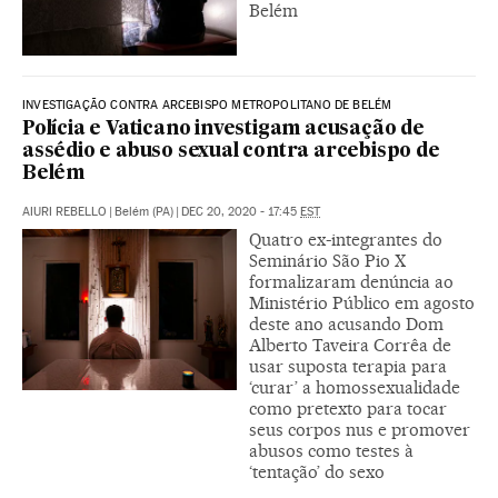
Belém
INVESTIGAÇÃO CONTRA ARCEBISPO METROPOLITANO DE BELÉM
Polícia e Vaticano investigam acusação de
assédio e abuso sexual contra arcebispo de
Belém
AIURI REBELLO
|
Belém (PA)
|
DEC 20, 2020 - 17:45
EST
Quatro ex-integrantes do
Seminário São Pio X
formalizaram denúncia ao
Ministério Público em agosto
deste ano acusando Dom
Alberto Taveira Corrêa de
usar suposta terapia para
‘curar’ a homossexualidade
como pretexto para tocar
seus corpos nus e promover
abusos como testes à
‘tentação’ do sexo