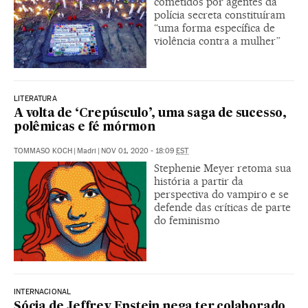
cometidos por agentes da
polícia secreta constituíram
“uma forma específica de
violência contra a mulher”
LITERATURA
A volta de ‘Crepúsculo’, uma saga de sucesso,
polêmicas e fé mórmon
TOMMASO KOCH
|
Madri
|
NOV 01, 2020 - 18:09
EST
Stephenie Meyer retoma sua
história a partir da
perspectiva do vampiro e se
defende das críticas de parte
do feminismo
INTERNACIONAL
Sócia de Jeffrey Epstein nega ter colaborado