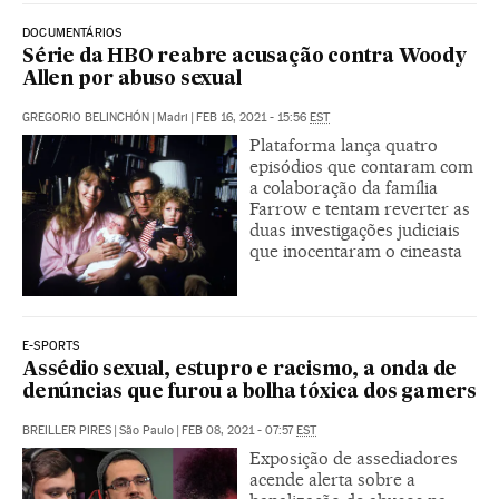
DOCUMENTÁRIOS
Série da HBO reabre acusação contra Woody
Allen por abuso sexual
GREGORIO BELINCHÓN
|
Madri
|
FEB 16, 2021 - 15:56
EST
Plataforma lança quatro
episódios que contaram com
a colaboração da família
Farrow e tentam reverter as
duas investigações judiciais
que inocentaram o cineasta
E-SPORTS
Assédio sexual, estupro e racismo, a onda de
denúncias que furou a bolha tóxica dos gamers
BREILLER PIRES
|
São Paulo
|
FEB 08, 2021 - 07:57
EST
Exposição de assediadores
acende alerta sobre a