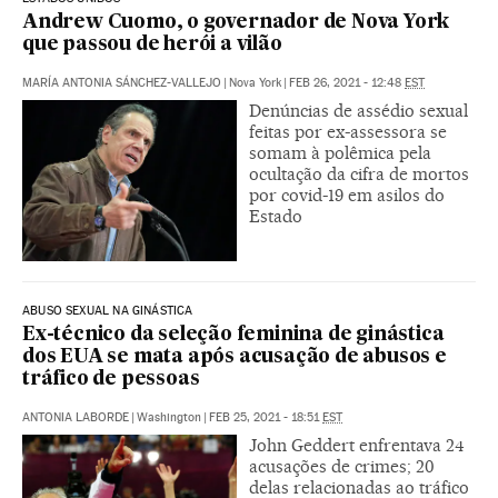
Andrew Cuomo, o governador de Nova York
que passou de herói a vilão
MARÍA ANTONIA SÁNCHEZ-VALLEJO
|
Nova York
|
FEB 26, 2021 - 12:48
EST
Denúncias de assédio sexual
feitas por ex-assessora se
somam à polêmica pela
ocultação da cifra de mortos
por covid-19 em asilos do
Estado
ABUSO SEXUAL NA GINÁSTICA
Ex-técnico da seleção feminina de ginástica
dos EUA se mata após acusação de abusos e
tráfico de pessoas
ANTONIA LABORDE
|
Washington
|
FEB 25, 2021 - 18:51
EST
John Geddert enfrentava 24
acusações de crimes; 20
delas relacionadas ao tráfico