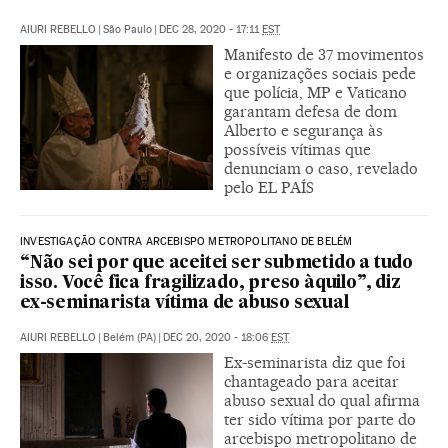
AIURI REBELLO
|
São Paulo
|
DEC 28, 2020 - 17:11
EST
Manifesto de 37 movimentos
e organizações sociais pede
que polícia, MP e Vaticano
garantam defesa de dom
Alberto e segurança às
possíveis vítimas que
denunciam o caso, revelado
pelo EL PAÍS
INVESTIGAÇÃO CONTRA ARCEBISPO METROPOLITANO DE BELÉM
“Não sei por que aceitei ser submetido a tudo
isso. Você fica fragilizado, preso àquilo”, diz
ex-seminarista vítima de abuso sexual
AIURI REBELLO
|
Belém (PA)
|
DEC 20, 2020 - 18:06
EST
Ex-seminarista diz que foi
chantageado para aceitar
abuso sexual do qual afirma
ter sido vítima por parte do
arcebispo metropolitano de