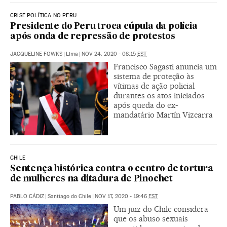
CRISE POLÍTICA NO PERU
Presidente do Peru troca cúpula da polícia
após onda de repressão de protestos
JACQUELINE FOWKS
|
Lima
|
NOV 24, 2020 - 08:15
EST
Francisco Sagasti anuncia um
sistema de proteção às
vítimas de ação policial
durantes os atos iniciados
após queda do ex-
mandatário Martín Vizcarra
CHILE
Sentença histórica contra o centro de tortura
de mulheres na ditadura de Pinochet
PABLO CÁDIZ
|
Santiago do Chile
|
NOV 17, 2020 - 19:46
EST
Um juiz do Chile considera
que os abuso sexuais