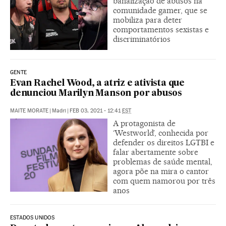
banalização de abusos na
comunidade gamer, que se
mobiliza para deter
comportamentos sexistas e
discriminatórios
GENTE
Evan Rachel Wood, a atriz e ativista que
denunciou Marilyn Manson por abusos
MAITE MORATE
|
Madri
|
FEB 03, 2021 - 12:41
EST
A protagonista de
‘Westworld’, conhecida por
defender os direitos LGTBI e
falar abertamente sobre
problemas de saúde mental,
agora põe na mira o cantor
com quem namorou por três
anos
ESTADOS UNIDOS