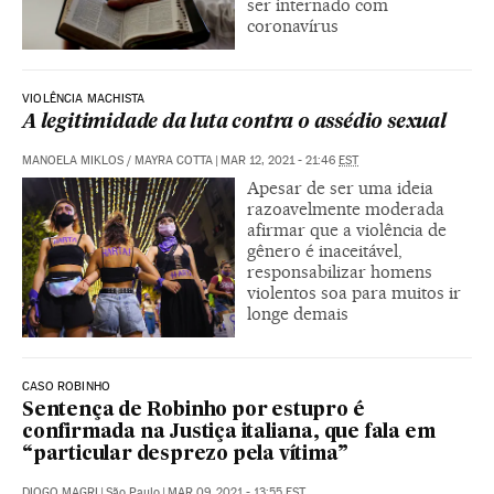
ser internado com
coronavírus
VIOLÊNCIA MACHISTA
A legitimidade da luta contra o assédio sexual
MANOELA MIKLOS
/
MAYRA COTTA
|
MAR 12, 2021 - 21:46
EST
Apesar de ser uma ideia
razoavelmente moderada
afirmar que a violência de
gênero é inaceitável,
responsabilizar homens
violentos soa para muitos ir
longe demais
CASO ROBINHO
Sentença de Robinho por estupro é
confirmada na Justiça italiana, que fala em
“particular desprezo pela vítima”
DIOGO MAGRI
|
São Paulo
|
MAR 09, 2021 - 13:55
EST