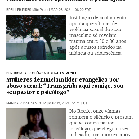
BREILLER PIRES
|
São Paulo
|
MAR 23, 2021 - 08:20
EDT
Instituição de acolhimento
aponta que vítimas de
violência sexual do sexo
masculino só revelam
trauma entre 20 e 30 anos
após abusos sofridos na
infância ou adolescência
DENÚNCIA DE VIOLÊNCIA SEXUAL EM RECIFE
Mulheres denunciam líder evangélico por
abuso sexual: “Transgrida aqui comigo. Sou
seu pastor e psicólogo”
MARINA ROSSI
|
São Paulo
|
MAR 15, 2021 - 21:59
EDT
No Recife, onze vítimas
rompem o silêncio e prestam
queixa contra pastor
psicólogo, que chegou a ser
indiciado, mas morreu após