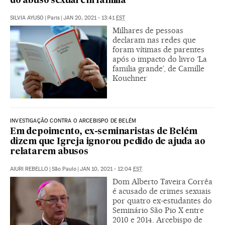
do abuso sexual em família
SILVIA AYUSO
|
Paris
|
JAN 20, 2021 - 13:41
EST
Milhares de pessoas
declaram nas redes que
foram vítimas de parentes
após o impacto do livro ‘La
familia grande’, de Camille
Kouchner
INVESTIGAÇÃO CONTRA O ARCEBISPO DE BELÉM
Em depoimento, ex-seminaristas de Belém
dizem que Igreja ignorou pedido de ajuda ao
relatarem abusos
AIURI REBELLO
|
São Paulo
|
JAN 10, 2021 - 12:04
EST
Dom Alberto Taveira Corrêa
é acusado de crimes sexuais
por quatro ex-estudantes do
Seminário São Pio X entre
2010 e 2014. Arcebispo de