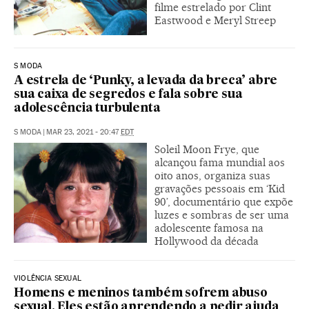
filme estrelado por Clint
Eastwood e Meryl Streep
S MODA
A estrela de ‘Punky, a levada da breca’ abre
sua caixa de segredos e fala sobre sua
adolescência turbulenta
S MODA
|
MAR 23, 2021 - 20:47
EDT
Soleil Moon Frye, que
alcançou fama mundial aos
oito anos, organiza suas
gravações pessoais em ‘Kid
90’, documentário que expõe
luzes e sombras de ser uma
adolescente famosa na
Hollywood da década
VIOLÊNCIA SEXUAL
Homens e meninos também sofrem abuso
sexual. Eles estão aprendendo a pedir ajuda