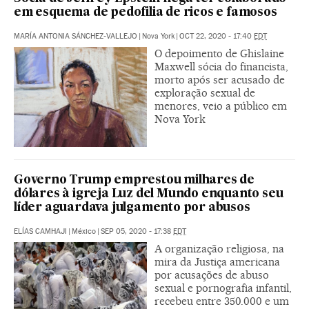
em esquema de pedofilia de ricos e famosos
MARÍA ANTONIA SÁNCHEZ-VALLEJO
|
Nova York
|
OCT 22, 2020 - 17:40
EDT
O depoimento de Ghislaine
Maxwell sócia do financista,
morto após ser acusado de
exploração sexual de
menores, veio a público em
Nova York
Governo Trump emprestou milhares de
dólares à igreja Luz del Mundo enquanto seu
líder aguardava julgamento por abusos
ELÍAS CAMHAJI
|
México
|
SEP 05, 2020 - 17:38
EDT
A organização religiosa, na
mira da Justiça americana
por acusações de abuso
sexual e pornografia infantil,
recebeu entre 350.000 e um