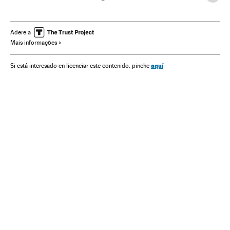
Estados Unidos
Capitolio EE UU
Políticos
Abusos sexuais
Mulheres
Partido Democrata EUA
Adere a
Mais informações
Feminismo
aquí
Si está interesado en licenciar este contenido, pinche