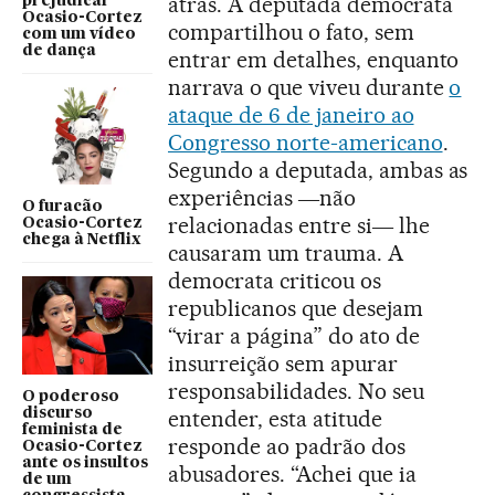
atrás. A deputada democrata
prejudicar
Ocasio-Cortez
compartilhou o fato, sem
com um vídeo
de dança
entrar em detalhes, enquanto
narrava o que viveu durante
o
ataque de 6 de janeiro ao
Congresso norte-americano
.
Segundo a deputada, ambas as
experiências ―não
O furacão
relacionadas entre si― lhe
Ocasio-Cortez
chega à Netflix
causaram um trauma. A
democrata criticou os
republicanos que desejam
“virar a página” do ato de
insurreição sem apurar
responsabilidades. No seu
O poderoso
discurso
entender, esta atitude
feminista de
responde ao padrão dos
Ocasio-Cortez
ante os insultos
abusadores. “Achei que ia
de um