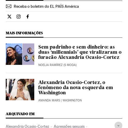
Receba o boletim do EL PAÍS América
Internacional El País Brasil en Twitter
Internacional El País Brasil en Instagram
Internacional El País Brasil en Facebook
MAIS INFORMAÇÕES
Sem padrinho e sem dinheiro: as
duas ‘millennials’ que viralizaram o
furacão Alexandria Ocasio-Cortez
NOELIA RAMÍREZ (S MODA)
Alexandria Ocasio-Cortez, o
fenômeno da nova esquerda em
Washington
AMANDA MARS
| WASHINGTON
ARQUIVADO EM
Alexandria Ocasio-Cortez
Agressões sexuais