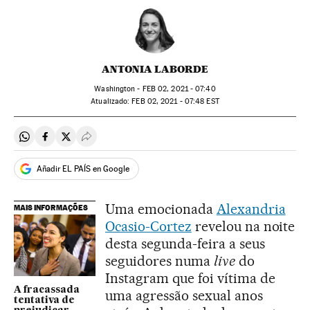
ANTONIA LABORDE
Washington -
FEB
02, 2021 - 07:40
atualizado:
FEB
02, 2021 - 07:48
EST
Compartir en Whatsapp
Compartir en Facebook
Compartir en Twitter
Desplegar Redes Sociales
Añadir EL PAÍS en Google
Uma emocionada
Alexandria
MAIS INFORMAÇÕES
Ocasio-Cortez
revelou na noite
desta segunda-feira a seus
seguidores numa
live
do
Instagram que foi vítima de
A fracassada
uma agressão sexual anos
tentativa de