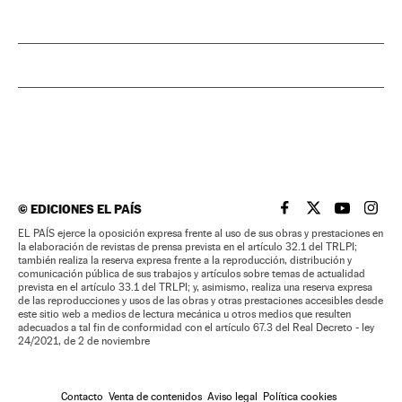
©
EDICIONES EL PAÍS
EL PAÍS BRASIL EN
EL PAÍS BRASI
EL PAÍS B
EL PA
EL PAÍS ejerce la oposición expresa frente al uso de sus obras y prestaciones en
la elaboración de revistas de prensa prevista en el artículo 32.1 del TRLPI;
también realiza la reserva expresa frente a la reproducción, distribución y
comunicación pública de sus trabajos y artículos sobre temas de actualidad
prevista en el artículo 33.1 del TRLPI; y, asimismo, realiza una reserva expresa
de las reproducciones y usos de las obras y otras prestaciones accesibles desde
este sitio web a medios de lectura mecánica u otros medios que resulten
adecuados a tal fin de conformidad con el artículo 67.3 del Real Decreto - ley
24/2021, de 2 de noviembre
Contacto
Venta de contenidos
Aviso legal
Política cookies