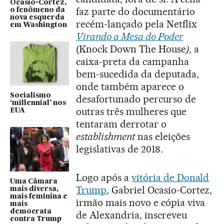
Ocasio-Cortez,
faz parte do documentário
o fenômeno da
nova esquerda
recém-lançado pela Netflix
em Washington
Virando a Mesa do Poder
(Knock Down The House
)
, a
caixa-preta da campanha
bem-sucedida da deputada,
onde também aparece o
Socialismo
desafortunado percurso de
‘millennial’ nos
outras três mulheres que
EUA
tentaram derrotar o
establishment
nas eleições
legislativas de 2018.
Logo após a
vitória de Donald
Uma Câmara
Trump
, Gabriel Ocasio-Cortez,
mais diversa,
mais feminina e
irmão mais novo e cópia viva
mais
democrata
de Alexandria, inscreveu
contra Trump