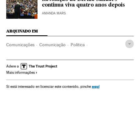
continua viva quatro anos depois
AMANDA MARS
ARQUIVADO EM
Comunicações
Comunicação
Política
Alexandria Ocasio-Cortez
Netflix
Documentário
Plataformas digitales
IPTV
Internet
Televisão
Adere a
Mais informações
Meios comunicação
Telecomunicações
aquí
Si está interesado en licenciar este contenido, pinche