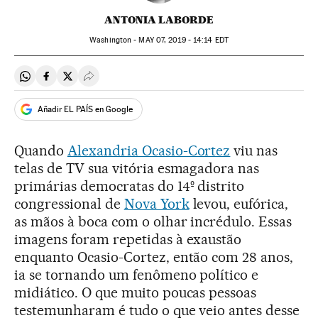
ANTONIA LABORDE
Washington -
MAY
07, 2019 - 14:14
EDT
Compartir en Whatsapp
Compartir en Facebook
Compartir en Twitter
Desplegar Redes Sociales
Añadir EL PAÍS en Google
Quando
Alexandria Ocasio-Cortez
viu nas
telas de TV sua vitória esmagadora nas
primárias democratas do 14º distrito
congressional de
Nova York
levou, eufórica,
as mãos à boca com o olhar incrédulo. Essas
imagens foram repetidas à exaustão
enquanto Ocasio-Cortez, então com 28 anos,
ia se tornando um fenômeno político e
midiático. O que muito poucas pessoas
testemunharam é tudo o que veio antes desse