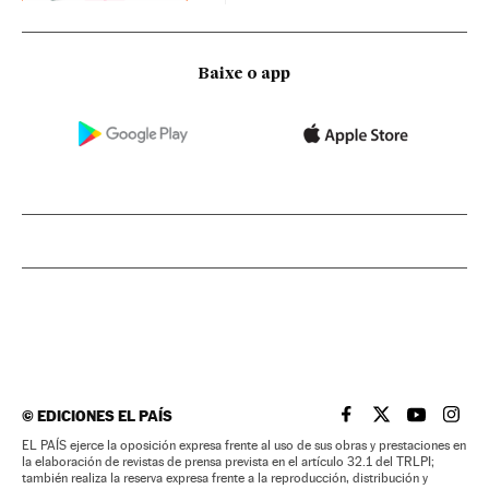
Baixe o app
©
EDICIONES EL PAÍS
EL PAÍS BRASIL EN
EL PAÍS BRASI
EL PAÍS B
EL PA
EL PAÍS ejerce la oposición expresa frente al uso de sus obras y prestaciones en
la elaboración de revistas de prensa prevista en el artículo 32.1 del TRLPI;
también realiza la reserva expresa frente a la reproducción, distribución y