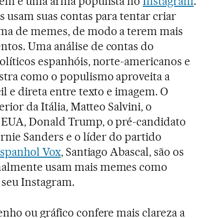
bém é uma arma populista no
Instagram
.
s usam suas contas para tentar criar
rma de memes, de modo a terem mais
tos. Uma análise de contas do
olíticos espanhóis, norte-americanos e
stra como o populismo aproveita a
l e direta entre texto e imagem. O
rior da Itália, Matteo Salvini, o
 EUA, Donald Trump, o pré-candidato
rnie Sanders e o líder do partido
 espanhol Vox
, Santiago Abascal, são os
nalmente usam mais memes como
seu Instagram.
nho ou gráfico confere mais clareza a