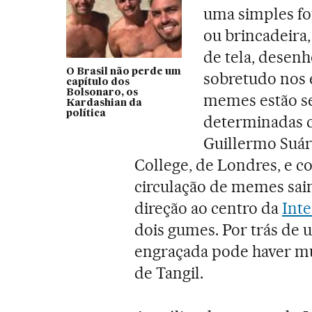
uma simples fo
ou brincadeira,
de tela, desenh
O Brasil não perde um
sobretudo nos 
capítulo dos
Bolsonaro, os
memes estão se
Kardashian da
política
determinadas c
Guillermo Suáre
College, de Londres, e c
circulação de memes sa
direção ao centro da
Inte
dois gumes. Por trás de 
engraçada pode haver mu
de Tangil.