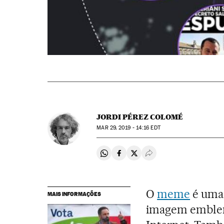
JORDI PÉREZ COLOMÉ
MAR
29, 2019 - 14:16
EDT
Compartir en Whatsapp
Compartir en Facebook
Compartir en Twitter
Desplegar Redes Soci
O
meme
é uma 
MAIS INFORMAÇÕES
imagem emblemá