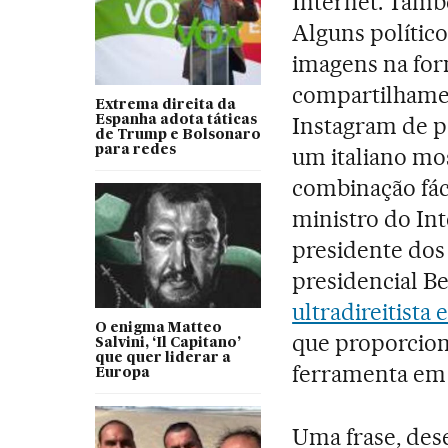
Internet. Tam
Alguns político
imagens na fo
compartilhamen
Extrema direita da
Instagram de p
Espanha adota táticas
de Trump e Bolsonaro
para redes
um italiano mo
combinação fáci
ministro do Inte
presidente dos
presidencial Be
ultradireitista
O enigma Matteo
que proporcio
Salvini, ‘Il Capitano’
que quer liderar a
ferramenta em 
Europa
Uma frase, dese