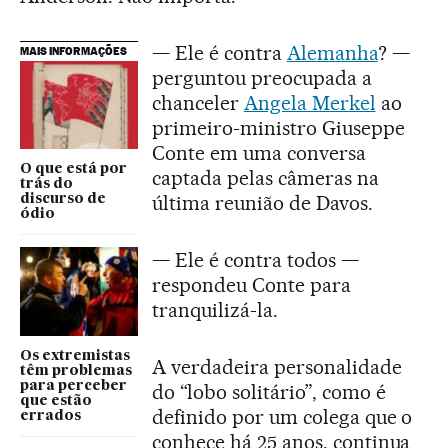
— Ele é contra
Alemanha
? —
MAIS INFORMAÇÕES
perguntou preocupada a
chanceler
Angela Merkel
ao
primeiro-ministro Giuseppe
Conte em uma conversa
O que está por
captada pelas câmeras na
trás do
última reunião de Davos.
discurso de
ódio
— Ele é contra todos —
respondeu Conte para
tranquilizá-la.
Os extremistas
A verdadeira personalidade
têm problemas
para perceber
do “lobo solitário”, como é
que estão
definido por um colega que o
errados
conhece há 25 anos, continua