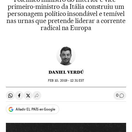
primeiro-ministro da Itália construiu um
personagem político insondável e temível
nas urnas que pretende liderar a corrente
radical na Europa
DANIEL VERDÚ
FEB
10, 2019 - 12:31
EST
0
Compartir en Whatsapp
Compartir en Facebook
Compartir en Twitter
Desplegar Redes Sociales
Comen
Añadir EL PAÍS en Google