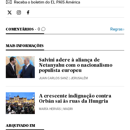
Receba o boletim do EL PAÍS América
Internacional El País Brasil en Twitter
Internacional El País Brasil en Instagram
Internacional El País Brasil en Facebook
COMENTÁRIOS
Regras
›
COMENTÁRIOS
0
MAIS INFORMAÇÕES
Salvini adere à aliança de
Netanyahu com o nacionalismo
populista europeu
JUAN CARLOS SANZ
| JERUSALÉM
A crescente indignação contra
Orbán sai às ruas da Hungria
MARÍA HERVÁS
| MADRI
ARQUIVADO EM