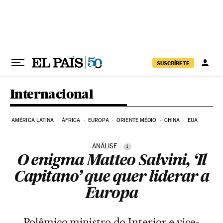
Pular para o conteúdo
SUSCRÍBETE
Internacional
AMÉRICA LATINA
ÁFRICA
EUROPA
ORIENTE MÉDIO
CHINA
EUA
ANÁLISE
i
O enigma Matteo Salvini, ‘Il
Capitano’ que quer liderar a
Europa
Polêmico ministro do Interior e vice-