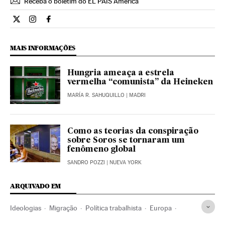
Receba o boletim do EL PAÍS América
Internacional El País Brasil en Twitter
Internacional El País Brasil en Instagram
Internacional El País Brasil en Facebook
MAIS INFORMAÇÕES
Hungria ameaça a estrela
vermelha “comunista” da Heineken
MARÍA R. SAHUQUILLO
| MADRI
Como as teorias da conspiração
sobre Soros se tornaram um
fenômeno global
SANDRO POZZI
| NUEVA YORK
ARQUIVADO EM
Ideologias
Migração
Política trabalhista
Europa
Demografia
Trabalho
Legislação
Política