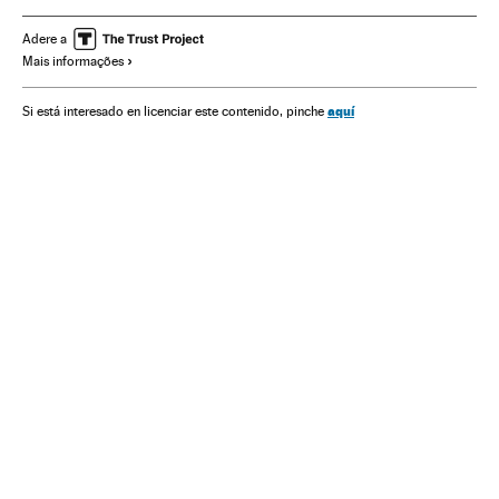
Sociedade
Justiça
Viktor Orban
Budapeste
Adere a
Mais informações
Reformas trabalhistas
Hungria
Partidos ultradireita
Europa Central
Ultradireita
Imigração
Partidos políticos
aquí
Si está interesado en licenciar este contenido, pinche