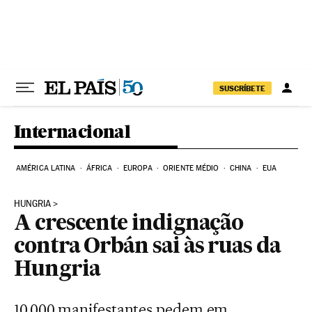
Pular para o conteúdo
SUSCRÍBETE
Internacional
AMÉRICA LATINA
ÁFRICA
EUROPA
ORIENTE MÉDIO
CHINA
EUA
HUNGRIA
A crescente indignação
contra Orbán sai às ruas da
Hungria
10.000 manifestantes pedem em