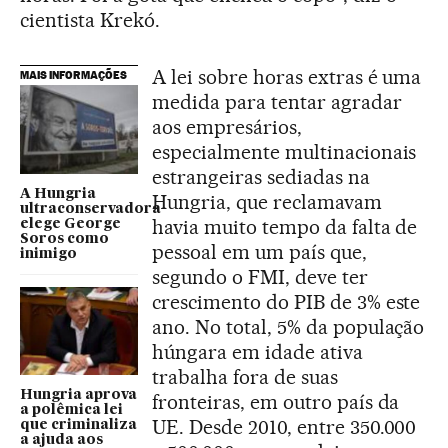
cientista Krekó.
A lei sobre horas extras é uma
MAIS INFORMAÇÕES
medida para tentar agradar
aos empresários,
especialmente multinacionais
estrangeiras sediadas na
A Hungria
Hungria, que reclamavam
ultraconservadora
havia muito tempo da falta de
elege George
Soros como
pessoal em um país que,
inimigo
segundo o FMI, deve ter
crescimento do PIB de 3% este
ano. No total, 5% da população
húngara em idade ativa
trabalha fora de suas
Hungria aprova
fronteiras, em outro país da
a polêmica lei
UE. Desde 2010, entre 350.000
que criminaliza
a ajuda aos