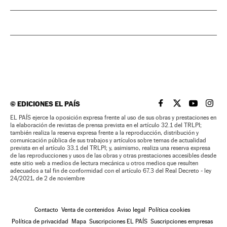
©
EDICIONES EL PAÍS
EL PAÍS BRASIL EN
EL PAÍS BRASI
EL PAÍS B
EL PA
EL PAÍS ejerce la oposición expresa frente al uso de sus obras y prestaciones en
la elaboración de revistas de prensa prevista en el artículo 32.1 del TRLPI;
también realiza la reserva expresa frente a la reproducción, distribución y
comunicación pública de sus trabajos y artículos sobre temas de actualidad
prevista en el artículo 33.1 del TRLPI; y, asimismo, realiza una reserva expresa
de las reproducciones y usos de las obras y otras prestaciones accesibles desde
este sitio web a medios de lectura mecánica u otros medios que resulten
adecuados a tal fin de conformidad con el artículo 67.3 del Real Decreto - ley
24/2021, de 2 de noviembre
Contacto
Venta de contenidos
Aviso legal
Política cookies
Política de privacidad
Mapa
Suscripciones EL PAÍS
Suscripciones empresas