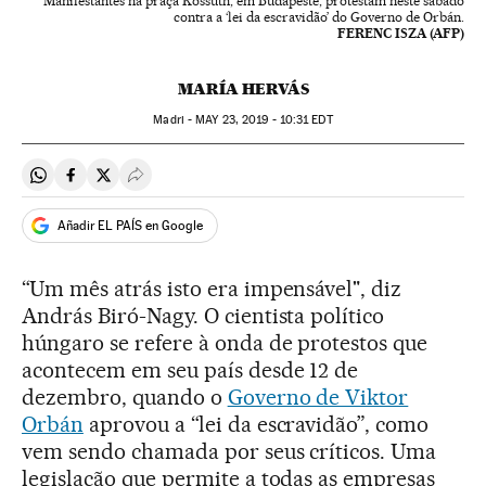
Manifestantes na praça Kossuth, em Budapeste, protestam neste sábado
contra a ‘lei da escravidão’ do Governo de Orbán.
FERENC ISZA (AFP)
MARÍA HERVÁS
Madri -
MAY
23, 2019 - 10:31
EDT
Compartir en Whatsapp
Compartir en Facebook
Compartir en Twitter
Desplegar Redes Sociales
Añadir EL PAÍS en Google
“Um mês atrás isto era impensável", diz
András Biró-Nagy. O cientista político
húngaro se refere à onda de protestos que
acontecem em seu país desde 12 de
dezembro, quando o
Governo de Viktor
Orbán
aprovou a “lei da escravidão”, como
vem sendo chamada por seus críticos. Uma
legislação que permite a todas as empresas