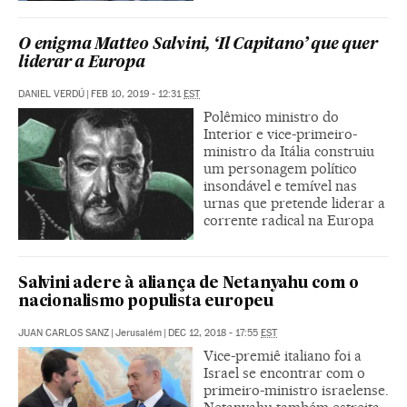
O enigma Matteo Salvini, ‘Il Capitano’ que quer
liderar a Europa
DANIEL VERDÚ
|
FEB 10, 2019 - 12:31
EST
Polêmico ministro do
Interior e vice-primeiro-
ministro da Itália construiu
um personagem político
insondável e temível nas
urnas que pretende liderar a
corrente radical na Europa
Salvini adere à aliança de Netanyahu com o
nacionalismo populista europeu
JUAN CARLOS SANZ
|
Jerusalém
|
DEC 12, 2018 - 17:55
EST
Vice-premiê italiano foi a
Israel se encontrar com o
primeiro-ministro israelense.