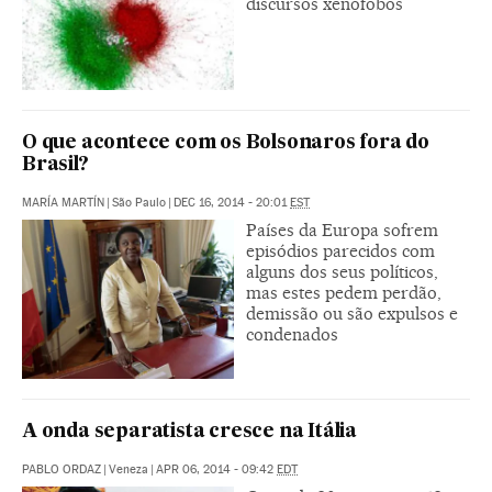
discursos xenófobos
O que acontece com os Bolsonaros fora do
Brasil?
MARÍA MARTÍN
|
São Paulo
|
DEC 16, 2014 - 20:01
EST
Países da Europa sofrem
episódios parecidos com
alguns dos seus políticos,
mas estes pedem perdão,
demissão ou são expulsos e
condenados
A onda separatista cresce na Itália
PABLO ORDAZ
|
Veneza
|
APR 06, 2014 - 09:42
EDT