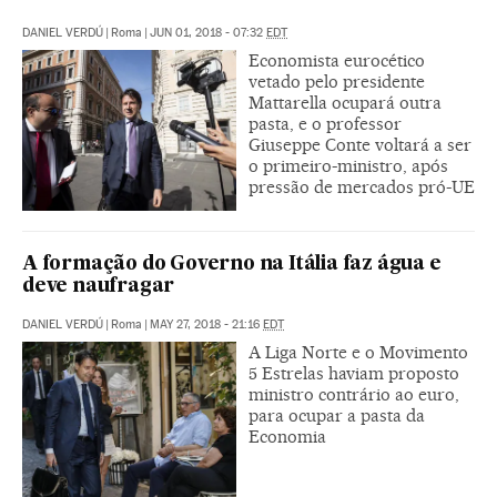
DANIEL VERDÚ
|
Roma
|
JUN 01, 2018 - 07:32
EDT
Economista eurocético
vetado pelo presidente
Mattarella ocupará outra
pasta, e o professor
Giuseppe Conte voltará a ser
o primeiro-ministro, após
pressão de mercados pró-UE
A formação do Governo na Itália faz água e
deve naufragar
DANIEL VERDÚ
|
Roma
|
MAY 27, 2018 - 21:16
EDT
A Liga Norte e o Movimento
5 Estrelas haviam proposto
ministro contrário ao euro,
para ocupar a pasta da
Economia