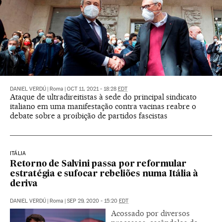
DANIEL VERDÚ
|
Roma
|
OCT 11, 2021 - 18:28
EDT
Ataque de ultradireitistas à sede do principal sindicato
italiano em uma manifestação contra vacinas reabre o
debate sobre a proibição de partidos fascistas
ITÁLIA
Retorno de Salvini passa por reformular
estratégia e sufocar rebeliões numa Itália à
deriva
DANIEL VERDÚ
|
Roma
|
SEP 29, 2020 - 15:20
EDT
Acossado por diversos