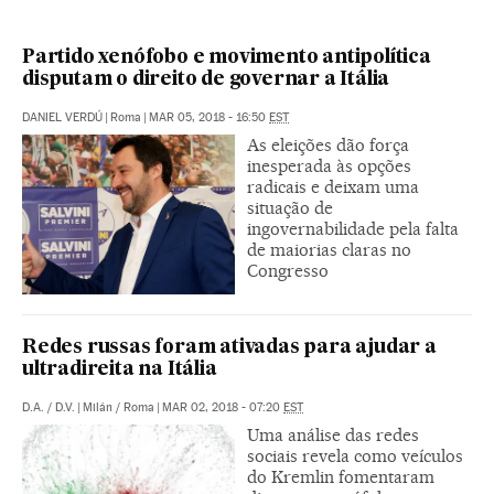
Partido xenófobo e movimento antipolítica
disputam o direito de governar a Itália
DANIEL VERDÚ
|
Roma
|
MAR 05, 2018 - 16:50
EST
As eleições dão força
inesperada às opções
radicais e deixam uma
situação de
ingovernabilidade pela falta
de maiorias claras no
Congresso
Redes russas foram ativadas para ajudar a
ultradireita na Itália
D.A.
/
D.V.
|
Milán / Roma
|
MAR 02, 2018 - 07:20
EST
Uma análise das redes
sociais revela como veículos
do Kremlin fomentaram