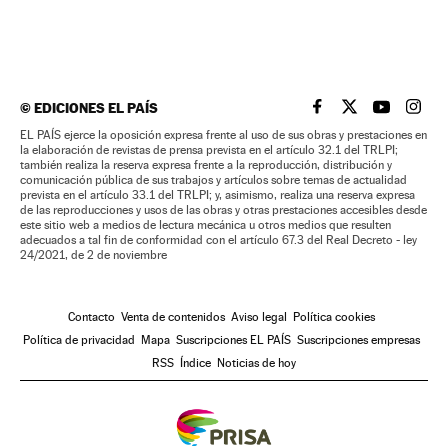
©
EDICIONES EL PAÍS
EL PAÍS BRASIL EN
EL PAÍS BRASI
EL PAÍS B
EL PA
EL PAÍS ejerce la oposición expresa frente al uso de sus obras y prestaciones en
la elaboración de revistas de prensa prevista en el artículo 32.1 del TRLPI;
también realiza la reserva expresa frente a la reproducción, distribución y
comunicación pública de sus trabajos y artículos sobre temas de actualidad
prevista en el artículo 33.1 del TRLPI; y, asimismo, realiza una reserva expresa
de las reproducciones y usos de las obras y otras prestaciones accesibles desde
este sitio web a medios de lectura mecánica u otros medios que resulten
adecuados a tal fin de conformidad con el artículo 67.3 del Real Decreto - ley
24/2021, de 2 de noviembre
Contacto
Venta de contenidos
Aviso legal
Política cookies
Política de privacidad
Mapa
Suscripciones EL PAÍS
Suscripciones empresas
RSS
Índice
Noticias de hoy