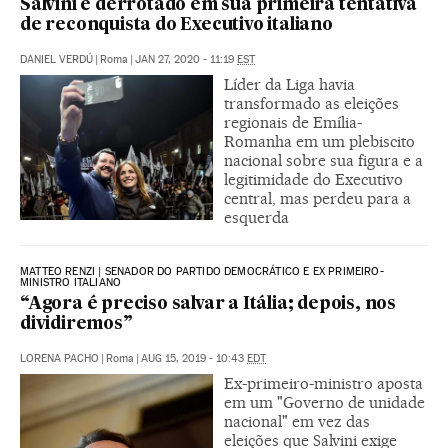
Salvini é derrotado em sua primeira tentativa
de reconquista do Executivo italiano
DANIEL VERDÚ
|
Roma
|
JAN 27, 2020 - 11:19
EST
Líder da Liga havia
transformado as eleições
regionais de Emília-
Romanha em um plebiscito
nacional sobre sua figura e a
legitimidade do Executivo
central, mas perdeu para a
esquerda
MATTEO RENZI | SENADOR DO PARTIDO DEMOCRÁTICO E EX PRIMEIRO-
MINISTRO ITALIANO
“Agora é preciso salvar a Itália; depois, nos
dividiremos”
LORENA PACHO
|
Roma
|
AUG 15, 2019 - 10:43
EDT
Ex-primeiro-ministro aposta
em um "Governo de unidade
nacional" em vez das
eleições que Salvini exige