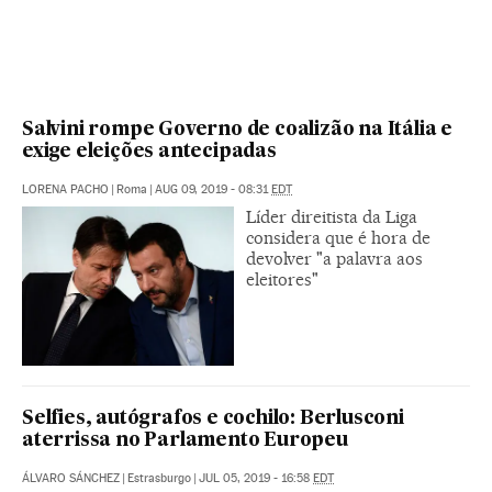
Salvini rompe Governo de coalizão na Itália e
exige eleições antecipadas
LORENA PACHO
|
Roma
|
AUG 09, 2019 - 08:31
EDT
Líder direitista da Liga
considera que é hora de
devolver "a palavra aos
eleitores"
Selfies, autógrafos e cochilo: Berlusconi
aterrissa no Parlamento Europeu
ÁLVARO SÁNCHEZ
|
Estrasburgo
|
JUL 05, 2019 - 16:58
EDT