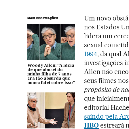
Um novo obstác
MAIS INFORMAÇÕES
nos Estados Uni
lidera um cerco
sexual cometi
1994
, da qual 
investigações 
Woody Allen: “A ideia
Allen não enco
de que abusei da
minha filha de 7 anos
era tão absurda que
seus filmes nos
nunca falei sobre isso”
propósito de n
que inicialmen
editorial Hache
saindo pela Ar
HBO
estreará n