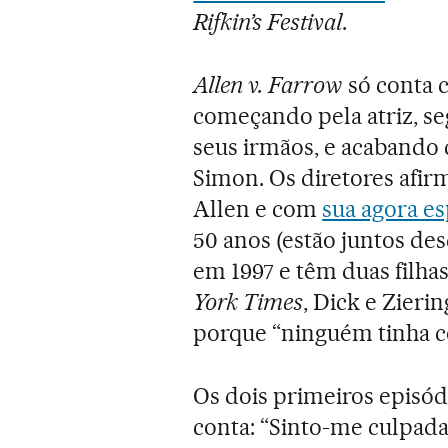
Rifkin’s Festival
.
Allen v. Farrow
só conta 
começando pela atriz, s
seus irmãos, e acabando
Simon. Os diretores afi
Allen e com
sua agora es
50 anos (estão juntos de
em 1997 e têm duas filha
York Times
, Dick e Zieri
porque “ninguém tinha co
Os dois primeiros episód
conta: “Sinto-me culpad