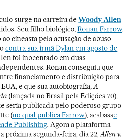
ulo surge na carreira de
Woody Allen
dos. Seu filho biológico,
Ronan Farrow
,
 ao cineasta pela acusação de abuso
do
contra sua irmã Dylan em agosto de
Allen foi inocentado em duas
independentes. Ronan conseguiu que
ntre financiamento e distribuição para
 EUA, e que sua autobiografia,
A
ada
(lançada no Brasil pela Edições 70),
te seria publicada pelo poderoso grupo
tte (
no qual publica Farrow
), acabass
e
cade Publishing
. Agora a plataforma
a próxima segunda-feira, dia 22,
Allen v.