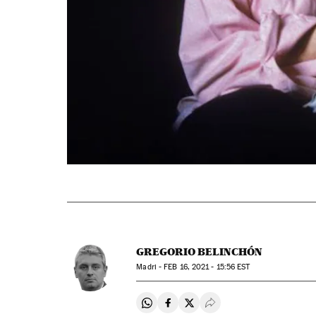
GREGORIO BELINCHÓN
Madri -
FEB
16, 2021 - 15:56
EST
Compartir en Whatsapp
Compartir en Facebook
Compartir en Twitter
Desplegar Redes Soci