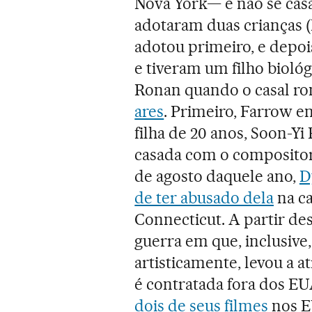
Nova York— e não se casa
adotaram duas crianças (
adotou primeiro, e depois
e tiveram um filho bioló
Ronan quando o casal r
ares
. Primeiro, Farrow e
filha de 20 anos, Soon-Yi
casada com o compositor
de agosto daquele ano,
D
de ter abusado dela
na c
Connecticut. A partir de
guerra em que, inclusive,
artisticamente, levou a a
é contratada fora dos EU
dois de seus filmes
nos 