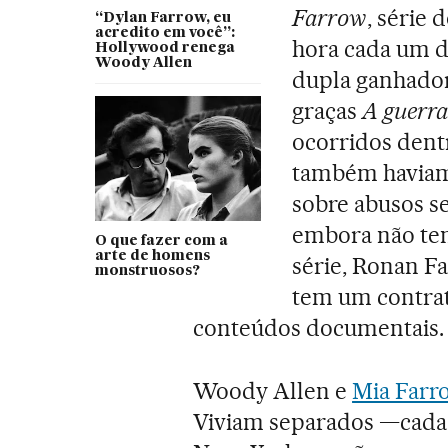
Farrow
, série
“Dylan Farrow, eu
acredito em você”:
hora cada um d
Hollywood renega
Woody Allen
dupla ganhador
graças
A guerra 
ocorridos dent
também haviam 
sobre abusos se
embora não te
O que fazer com a
arte de homens
série, Ronan F
monstruosos?
tem um contrat
conteúdos documentais.
Woody Allen e
Mia Farr
Viviam separados —cada