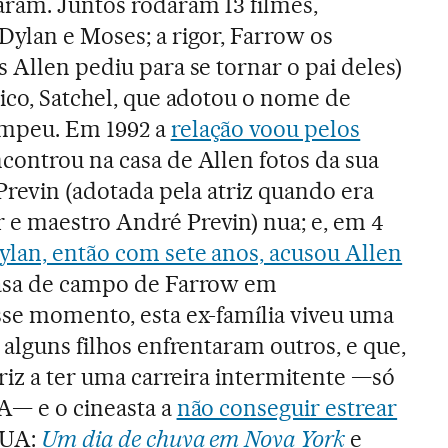
ram. Juntos rodaram 13 filmes,
Dylan e Moses; a rigor, Farrow os
 Allen pediu para se tornar o pai deles)
gico, Satchel, que adotou o nome de
ompeu. Em 1992 a
relação voou pelos
ncontrou na casa de Allen fotos da sua
 Previn (adotada pela atriz quando era
 e maestro André Previn) nua; e, em 4
ylan, então com sete anos, acusou Allen
asa de campo de Farrow em
sse momento, esta ex-família viveu uma
 alguns filhos enfrentaram outros, e que,
triz a ter uma carreira intermitente —só
A— e o cineasta a
não conseguir estrear
EUA:
Um dia de chuva em Nova York
e