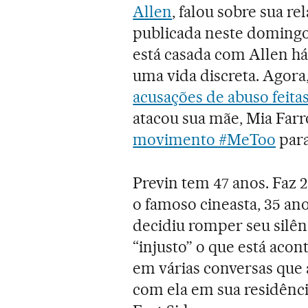
Allen
, falou sobre sua r
publicada neste doming
está casada com Allen h
uma vida discreta. Agora
acusações de abuso feita
atacou sua mãe, Mia Farr
movimento #MeToo
para
Previn tem 47 anos. Faz 
o famoso cineasta, 35 ano
decidiu romper seu silên
“injusto” o que está acon
em várias conversas que
com ela em sua residênc