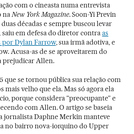
elação com o cineasta numa entrevista
o na
New York Magazine
. Soon-Yi Previn
á duas décadas e sempre buscou levar
, saiu em defesa do diretor contra
as
s por Dylan Farrow
, sua irmã adotiva, e
ow. Acusa-as de se aproveitarem do
 prejudicar Allen.
25 que se tornou pública sua relação com
s mais velho que ela. Mas só agora ela
cio, porque considera “preocupante” e
tecendo com Allen. O artigo se baseia
 a jornalista Daphne Merkin manteve
ia no bairro nova-iorquino do Upper