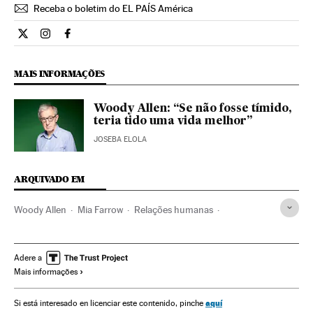
Receba o boletim do EL PAÍS América
Internacional El País Brasil en Twitter
Internacional El País Brasil en Instagram
Internacional El País Brasil en Facebook
MAIS INFORMAÇÕES
Woody Allen: “Se não fosse tímido,
teria tido uma vida melhor”
JOSEBA ELOLA
ARQUIVADO EM
Woody Allen
Mia Farrow
Relações humanas
Sociologia
Casamento
Família
Ciências sociais
Ciência
Casal
Sociedade
Adere a
Mais informações
aquí
Si está interesado en licenciar este contenido, pinche