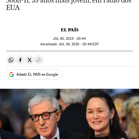
Soon-Yi, 35 anos mais jovem, em rádio dos
EUA
EL PAÍS
JUL
30, 2015 - 20:44
atualizado:
JUL
30, 2015 - 20:49
EDT
Compartir en Whatsapp
Compartir en Facebook
Compartir en Twitter
Desplegar Redes Sociales
Añadir EL PAÍS en Google