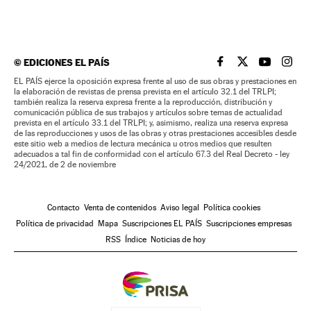
©
EDICIONES EL PAÍS
EL PAÍS BRASIL EN
EL PAÍS BRASI
EL PAÍS B
EL PA
EL PAÍS ejerce la oposición expresa frente al uso de sus obras y prestaciones en
la elaboración de revistas de prensa prevista en el artículo 32.1 del TRLPI;
también realiza la reserva expresa frente a la reproducción, distribución y
comunicación pública de sus trabajos y artículos sobre temas de actualidad
prevista en el artículo 33.1 del TRLPI; y, asimismo, realiza una reserva expresa
de las reproducciones y usos de las obras y otras prestaciones accesibles desde
este sitio web a medios de lectura mecánica u otros medios que resulten
adecuados a tal fin de conformidad con el artículo 67.3 del Real Decreto - ley
24/2021, de 2 de noviembre
Contacto
Venta de contenidos
Aviso legal
Política cookies
Política de privacidad
Mapa
Suscripciones EL PAÍS
Suscripciones empresas
RSS
Índice
Noticias de hoy