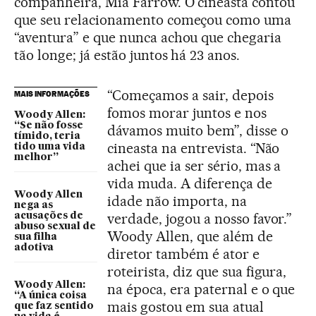
companheira, Mia Farrow. O cineasta contou
que seu relacionamento começou como uma
“aventura” e que nunca achou que chegaria
tão longe; já estão juntos há 23 anos.
“Começamos a sair, depois
MAIS INFORMAÇÕES
fomos morar juntos e nos
Woody Allen:
“Se não fosse
dávamos muito bem”, disse o
tímido, teria
cineasta na entrevista. “Não
tido uma vida
melhor”
achei que ia ser sério, mas a
vida muda. A diferença de
Woody Allen
idade não importa, na
nega as
verdade, jogou a nosso favor.”
acusações de
abuso sexual de
Woody Allen, que além de
sua filha
adotiva
diretor também é ator e
roteirista, diz que sua figura,
Woody Allen:
na época, era paternal e o que
“A única coisa
mais gostou em sua atual
que faz sentido