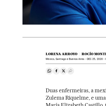
LORENA ARROYO
ROCÍO MONT
México, Santiago e Buenos Aires -
DEC
25, 2020 -
Compartir en Whatsapp
Compartir en Facebook
Compartir en Twitter
Desplegar Redes Soci
Duas enfermeiras, a mexi
Zulema Riquelme, e uma 
María Elizabeth Castillo,