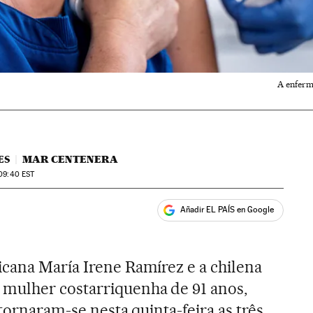
A enferm
ES
MAR CENTENERA
 09:40
EST
Añadir EL PAÍS en Google
ales
cana María Irene Ramírez e a chilena
mulher costarriquenha de 91 anos,
 tornaram-se nesta quinta-feira as três