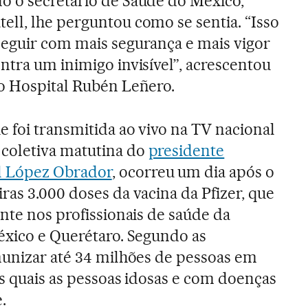
o o secretário de Saúde do México,
ell, lhe perguntou como se sentia. “Isso
seguir com mais segurança e mais vigor
ntra um inimigo invisível”, acrescentou
do Hospital Rubén Leñero.
e foi transmitida ao vivo na TV nacional
coletiva matutina do
presidente
 López Obrador
, ocorreu um dia após o
ras 3.000 doses da vacina da Pfizer, que
nte nos profissionais de saúde da
éxico e Querétaro. Segundo as
munizar até 34 milhões de pessoas em
as quais as pessoas idosas e com doenças
.