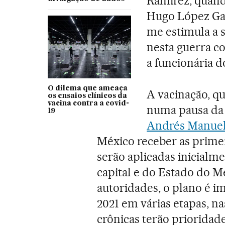
Ramírez, quand
Hugo López Gat
me estimula a 
nesta guerra co
a funcionária 
O dilema que ameaça
A vacinação, qu
os ensaios clínicos da
vacina contra a covid-
numa pausa da 
19
Andrés Manuel
México receber as primei
serão aplicadas inicialme
capital e do Estado do M
autoridades, o plano é i
2021 em várias etapas, n
crônicas terão prioridade