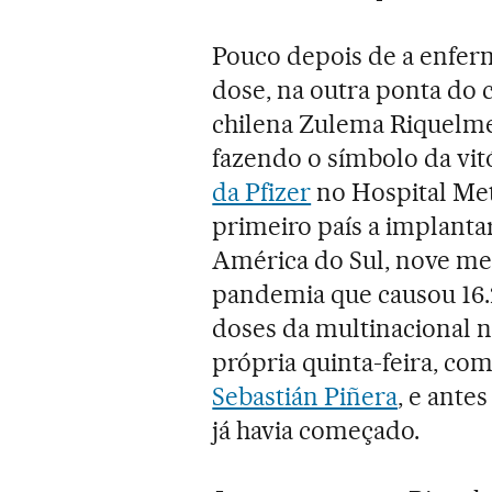
Pouco depois de a enfer
dose, na outra ponta do 
chilena Zulema Riquelme,
fazendo o símbolo da vi
da Pfizer
no Hospital Met
primeiro país a implantar
América do Sul, nove mes
pandemia que causou 16.2
doses da multinacional 
própria quinta-feira, co
Sebastián Piñera
, e ante
já havia começado.