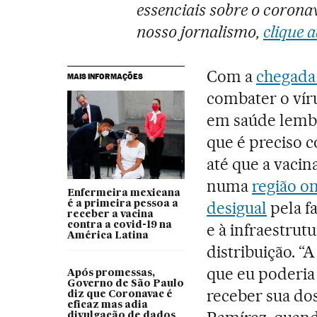
essenciais sobre o coronav
nosso jornalismo,
clique a
Com a
chegada
MAIS INFORMAÇÕES
combater o víru
em saúde lembr
que é preciso 
até que a vaci
numa
região o
Enfermeira mexicana
desigual
pela fa
é a primeira pessoa a
receber a vacina
contra a covid-19 na
e à infraestrut
América Latina
distribuição. “
que eu poderia 
Após promessas,
Governo de São Paulo
receber sua do
diz que Coronavac é
eficaz mas adia
divulgação de dados