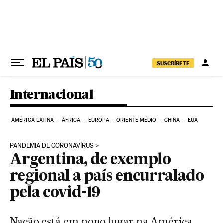
Pular para o conteúdo
SUSCRÍBETE
Internacional
AMÉRICA LATINA
ÁFRICA
EUROPA
ORIENTE MÉDIO
CHINA
EUA
PANDEMIA DE CORONAVÍRUS
Argentina, de exemplo
regional a país encurralado
pela covid-19
Nação está em nono lugar na América