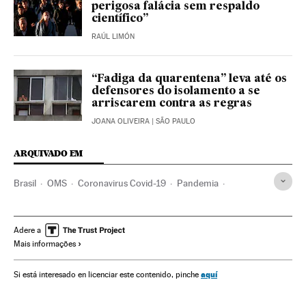
perigosa falácia sem respaldo
científico”
RAÚL LIMÓN
“Fadiga da quarentena” leva até os
defensores do isolamento a se
arriscarem contra as regras
JOANA OLIVEIRA
| SÃO PAULO
ARQUIVADO EM
Brasil
OMS
Coronavirus Covid-19
Pandemia
Coronavirus
Doenças infecciosas
Doenças respiratórias
Ministério Saúde
Argentina
América Latina
Adere a
Mais informações
Alberto Fernández
Quarentena
Mauricio Macri
aquí
Si está interesado en licenciar este contenido, pinche