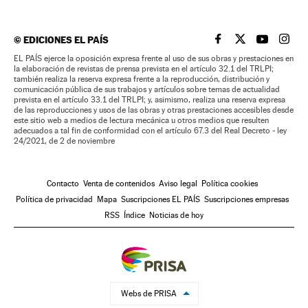
©
EDICIONES EL PAÍS
EL PAÍS BRASIL EN
EL PAÍS BRASI
EL PAÍS B
EL PA
EL PAÍS ejerce la oposición expresa frente al uso de sus obras y prestaciones en
la elaboración de revistas de prensa prevista en el artículo 32.1 del TRLPI;
también realiza la reserva expresa frente a la reproducción, distribución y
comunicación pública de sus trabajos y artículos sobre temas de actualidad
prevista en el artículo 33.1 del TRLPI; y, asimismo, realiza una reserva expresa
de las reproducciones y usos de las obras y otras prestaciones accesibles desde
este sitio web a medios de lectura mecánica u otros medios que resulten
adecuados a tal fin de conformidad con el artículo 67.3 del Real Decreto - ley
24/2021, de 2 de noviembre
Contacto
Venta de contenidos
Aviso legal
Política cookies
Política de privacidad
Mapa
Suscripciones EL PAÍS
Suscripciones empresas
RSS
Índice
Noticias de hoy
Webs de PRISA