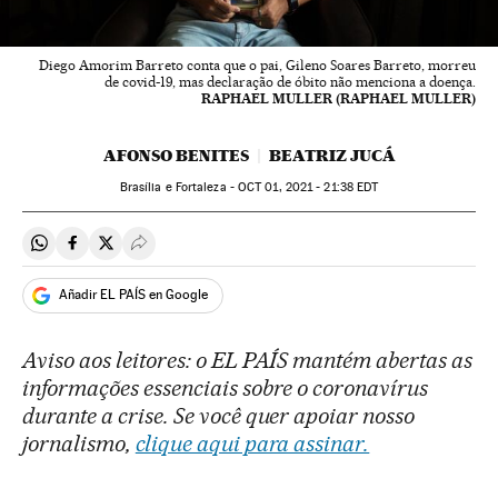
Diego Amorim Barreto conta que o pai, Gileno Soares Barreto, morreu
de covid-19, mas declaração de óbito não menciona a doença.
RAPHAEL MULLER (RAPHAEL MULLER)
AFONSO BENITES
BEATRIZ JUCÁ
Brasília e Fortaleza -
OCT
01, 2021 - 21:38
EDT
Compartir en Whatsapp
Compartir en Facebook
Compartir en Twitter
Desplegar Redes Sociales
Añadir EL PAÍS en Google
Aviso aos leitores: o EL PAÍS mantém abertas as
informações essenciais sobre o coronavírus
durante a crise. Se você quer apoiar nosso
jornalismo,
clique aqui para assinar.