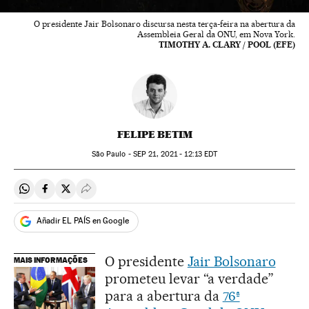
O presidente Jair Bolsonaro discursa nesta terça-feira na abertura da
Assembleia Geral da ONU, em Nova York.
TIMOTHY A. CLARY / POOL (EFE)
FELIPE BETIM
São Paulo -
SEP
21, 2021 - 12:13
EDT
Compartir en Whatsapp
Compartir en Facebook
Compartir en Twitter
Desplegar Redes Sociales
Añadir EL PAÍS en Google
O presidente
Jair Bolsonaro
MAIS INFORMAÇÕES
prometeu levar “a verdade”
para a abertura da
76ª