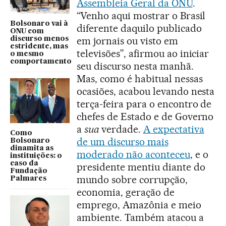
Assembleia Geral da ONU
.
“Venho aqui mostrar o Brasil
Bolsonaro vai à
diferente daquilo publicado
ONU com
em jornais ou visto em
discurso menos
estridente, mas
televisões”, afirmou ao iniciar
o mesmo
comportamento
seu discurso nesta manhã.
Mas, como é habitual nessas
ocasiões, acabou levando nesta
terça-feira para o encontro de
chefes de Estado e de Governo
a
sua
verdade.
A expectativa
Como
de um discurso mais
Bolsonaro
dinamita as
moderado não aconteceu
, e o
instituições: o
caso da
presidente mentiu diante do
Fundação
mundo sobre corrupção,
Palmares
economia, geração de
emprego, Amazônia e meio
ambiente. Também atacou a