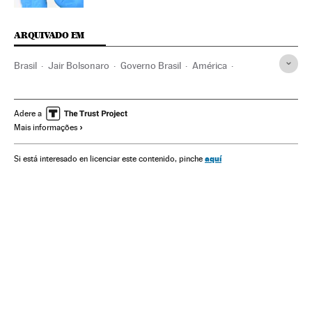
ARQUIVADO EM
Brasil
Jair Bolsonaro
Governo Brasil
América
Governo
Presidente Brasil
Presidência Brasil
América Latina
Ultradireita
Meio ambiente
Adere a
Mais informações
Mudança climática
Vacinas
Vacinação
Pandemia
Coronavirus
Coronavirus Covid-19
Liberdade expressão
aquí
Si está interesado en licenciar este contenido, pinche
Redes sociais
ONU
Assembleia Geral ONU