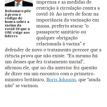
imprensa e as medidas de
restrição à circulação contra a
Bolsonaro põe
covid-19. Ao invés de focar na
à prova o
código de
importância da vacinação em
honra sobre a
massa, preferiu atacar “o
vacina da
covid-19 que a
passaporte sanitário ou
ONU exige aos
líderes
qualquer obrigação
relacionada à vacina” e
defender de novo o tratamento precoce que a
ciência prova que não existe. “Eu mesmo fui
um desses que fez tratamento inicial”,
afirmou ele, que no dia anterior fez questão
de dizer em um encontro com o primeiro-
ministro britânico,
Boris Johnson
, que “ainda
não” se vacinou.