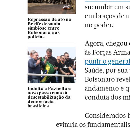
sucumbir em su
em braços de u
Repressão de ato no
no poder.
Recife desnuda
simbiose entre
Bolsonaro e as
polícias
Agora, chegou 
às Forças Arm
punir o genera
Saúde, por sua
Bolsonaro reve
andamento e qu
Indulto a Pazuello é
novo passo rumo à
conduta dos mil
desestabilização da
democracia
brasileira
Considerados i
evitaria os fundamentali