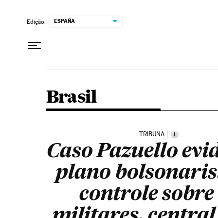
Pular para o conteúdo
ESPAÑA
Edição:
Brasil
TRIBUNA
i
Caso Pazuello evi
plano bolsonaris
controle sobre
militares, centra