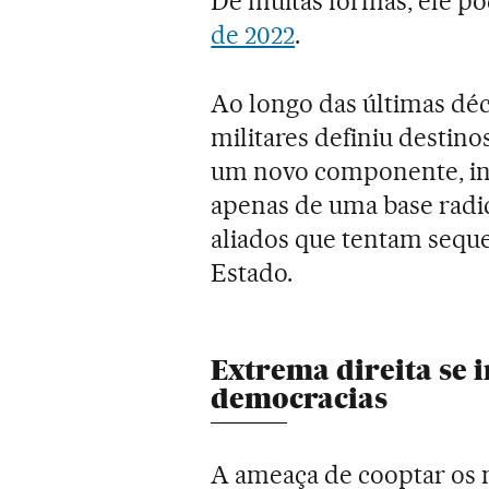
De muitas formas, ele po
de 2022
.
Ao longo das últimas déc
militares definiu destino
um novo componente, in
apenas de uma base radic
aliados que tentam seque
Estado.
Extrema direita se i
democracias
A ameaça de cooptar os 