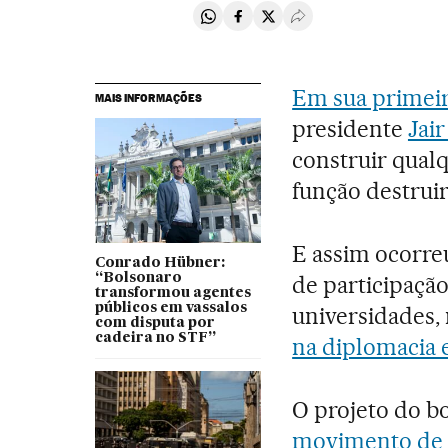
Compartir en Whatsapp
Compartir en Facebook
Compartir en Twitter
Desplegar Redes Soci
Em sua primei
MAIS INFORMAÇÕES
presidente
Jai
construir qual
função destruir
E assim ocorre
Conrado Hübner:
“Bolsonaro
de participação
transformou agentes
públicos em vassalos
universidades, 
com disputa por
cadeira no STF”
na diplomacia e
O projeto do b
movimento de e