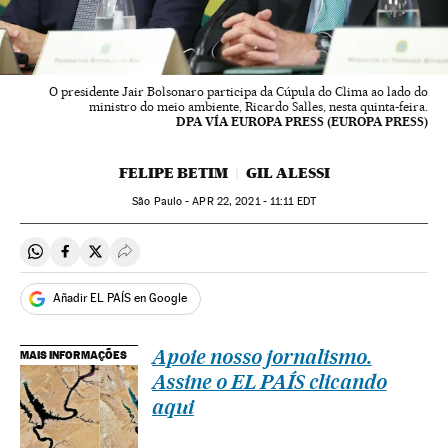
O presidente Jair Bolsonaro participa da Cúpula do Clima ao lado do
ministro do meio ambiente, Ricardo Salles, nesta quinta-feira.
DPA VÍA EUROPA PRESS (EUROPA PRESS)
FELIPE BETIM
GIL ALESSI
São Paulo -
APR
22, 2021 - 11:11
EDT
Compartir en Whatsapp
Compartir en Facebook
Compartir en Twitter
Desplegar Redes Sociales
Añadir EL PAÍS en Google
Apoie nosso jornalismo.
MAIS INFORMAÇÕES
Assine o EL PAÍS clicando
aqui