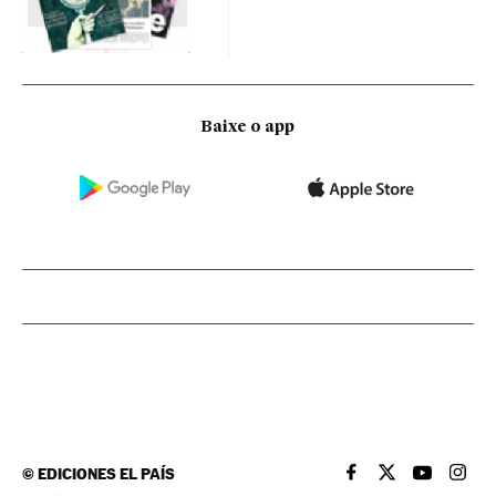
Baixe o app
©
EDICIONES EL PAÍS
EL PAÍS BRASIL EN
EL PAÍS BRASI
EL PAÍS B
EL PA