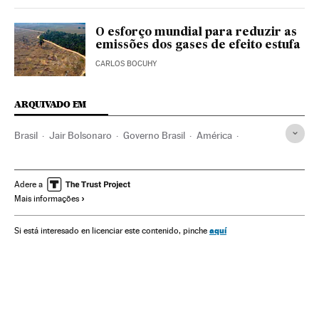
O esforço mundial para reduzir as
emissões dos gases de efeito estufa
CARLOS BOCUHY
ARQUIVADO EM
Brasil
Jair Bolsonaro
Governo Brasil
América
Governo
Presidente Brasil
Presidência Brasil
Cúpula do clima
Estados Unidos
China
Joseph Biden
Adere a
Mais informações
Xi Jinping
Meio ambiente
Mudança climática
Aquecimento global
Amazônia
Ricardo Salles
aquí
Si está interesado en licenciar este contenido, pinche