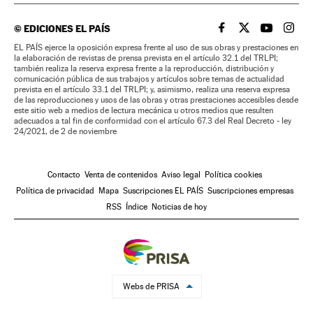
©
EDICIONES EL PAÍS
EL PAÍS BRASIL EN
EL PAÍS BRASI
EL PAÍS B
EL PA
EL PAÍS ejerce la oposición expresa frente al uso de sus obras y prestaciones en
la elaboración de revistas de prensa prevista en el artículo 32.1 del TRLPI;
también realiza la reserva expresa frente a la reproducción, distribución y
comunicación pública de sus trabajos y artículos sobre temas de actualidad
prevista en el artículo 33.1 del TRLPI; y, asimismo, realiza una reserva expresa
de las reproducciones y usos de las obras y otras prestaciones accesibles desde
este sitio web a medios de lectura mecánica u otros medios que resulten
adecuados a tal fin de conformidad con el artículo 67.3 del Real Decreto - ley
24/2021, de 2 de noviembre
Contacto
Venta de contenidos
Aviso legal
Política cookies
Política de privacidad
Mapa
Suscripciones EL PAÍS
Suscripciones empresas
RSS
Índice
Noticias de hoy
Webs de PRISA