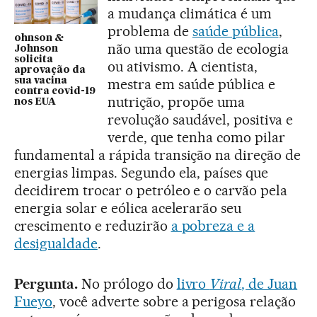
a mudança climática é um
problema de
saúde pública
,
ohnson &
não uma questão de ecologia
Johnson
solicita
ou ativismo. A cientista,
aprovação da
sua vacina
mestra em saúde pública e
contra covid-19
nutrição, propõe uma
nos EUA
revolução saudável, positiva e
verde, que tenha como pilar
fundamental a rápida transição na direção de
energias limpas. Segundo ela, países que
decidirem trocar o petróleo e o carvão pela
energia solar e eólica acelerarão seu
crescimento e reduzirão
a pobreza e a
desigualdade
.
Pergunta.
No prólogo do
livro
Viral
, de Juan
Fueyo
, você adverte sobre a perigosa relação