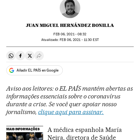
JUAN MIGUEL HERNÁNDEZ BONILLA
FEB
06, 2021 - 08:32
atualizado:
FEB
06, 2021 - 11:30
EST
Compartir en Whatsapp
Compartir en Facebook
Compartir en Twitter
Desplegar Redes Sociales
Añadir EL PAÍS en Google
Aviso aos leitores: o EL PAÍS mantém abertas as
informações essenciais sobre o coronavírus
durante a crise. Se você quer apoiar nosso
jornalismo,
clique aqui para assinar.
A médica espanhola María
MAIS INFORMAÇÕES
Neira, diretora de Saúde