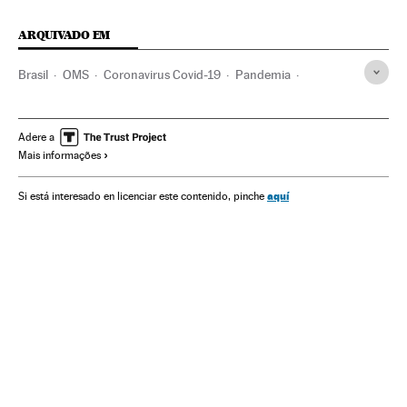
ARQUIVADO EM
Brasil
OMS
Coronavirus Covid-19
Pandemia
Coronavirus
Doenças infecciosas
Doenças respiratórias
Ministério Saúde
Espanha
Amazônia
Bosques Naturales
Adere a
Mais informações
aquí
Si está interesado en licenciar este contenido, pinche