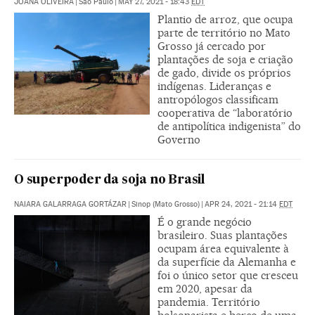
JOANA OLIVEIRA
|
São Paulo
|
MAY 27, 2021 - 18:43
EDT
Plantio de arroz, que ocupa
parte de território no Mato
Grosso já cercado por
plantações de soja e criação
de gado, divide os próprios
indígenas. Lideranças e
antropólogos classificam
cooperativa de “laboratório
de antipolítica indigenista” do
Governo
O superpoder da soja no Brasil
NAIARA GALARRAGA GORTÁZAR
|
Sinop (Mato Grosso)
|
APR 24, 2021 - 21:14
EDT
É o grande negócio
brasileiro. Suas plantações
ocupam área equivalente à
da superfície da Alemanha e
foi o único setor que cresceu
em 2020, apesar da
pandemia. Território