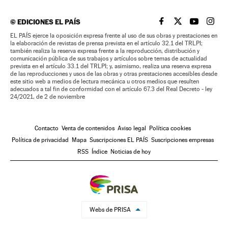
©
EDICIONES EL PAÍS
EL PAÍS BRASIL EN
EL PAÍS BRASI
EL PAÍS B
EL PA
EL PAÍS ejerce la oposición expresa frente al uso de sus obras y prestaciones en
la elaboración de revistas de prensa prevista en el artículo 32.1 del TRLPI;
también realiza la reserva expresa frente a la reproducción, distribución y
comunicación pública de sus trabajos y artículos sobre temas de actualidad
prevista en el artículo 33.1 del TRLPI; y, asimismo, realiza una reserva expresa
de las reproducciones y usos de las obras y otras prestaciones accesibles desde
este sitio web a medios de lectura mecánica u otros medios que resulten
adecuados a tal fin de conformidad con el artículo 67.3 del Real Decreto - ley
24/2021, de 2 de noviembre
Contacto
Venta de contenidos
Aviso legal
Política cookies
Política de privacidad
Mapa
Suscripciones EL PAÍS
Suscripciones empresas
RSS
Índice
Noticias de hoy
Webs de PRISA