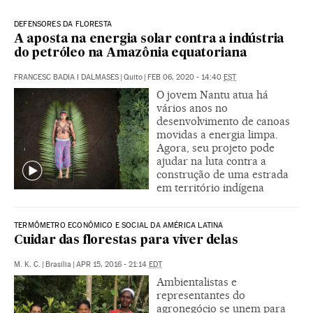
DEFENSORES DA FLORESTA
A aposta na energia solar contra a indústria
do petróleo na Amazônia equatoriana
FRANCESC BADIA I DALMASES
|
Quito
|
FEB 06, 2020 - 14:40
EST
O jovem Nantu atua há
vários anos no
desenvolvimento de canoas
movidas a energia limpa.
Agora, seu projeto pode
ajudar na luta contra a
construção de uma estrada
em território indígena
TERMÔMETRO ECONÔMICO E SOCIAL DA AMÉRICA LATINA
Cuidar das florestas para viver delas
M. K. C.
|
Brasília
|
APR 15, 2016 - 21:14
EDT
Ambientalistas e
representantes do
agronegócio se unem para