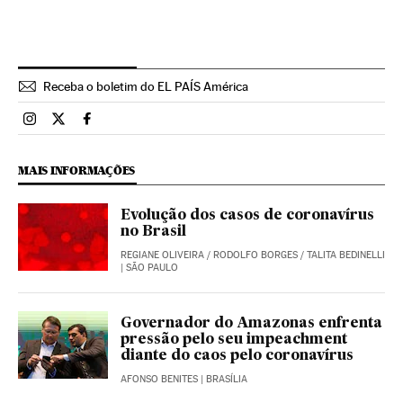
Receba o boletim do EL PAÍS América
Brasil El País Brasil en Instagram
Brasil El País Brasil en Twitter
Brasil El País Brasil en Facebook
MAIS INFORMAÇÕES
Evolução dos casos de coronavírus
no Brasil
REGIANE OLIVEIRA
/
RODOLFO BORGES
/
TALITA BEDINELLI
| SÃO PAULO
Governador do Amazonas enfrenta
pressão pelo seu impeachment
diante do caos pelo coronavírus
AFONSO BENITES
| BRASÍLIA