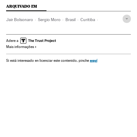
ARQUIVADO EM
Jair Bolsonaro
Sergio Moro
Brasil
Curitiba
Policia Federal
STF Brasil
Política
MJ Brasil
Crisis políticas
Operación Lava Jato
Corrupción
Adere a
Mais informações
Carlos Bolsonaro
Flávio Bolsonaro
Gobierno Brasil
aquí
Si está interesado en licenciar este contenido, pinche