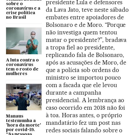
presidente Lula e defensores
sobre o
da Lava Jato, teve neste sábado
coronavírus e a
crise política
embates entre apoiadores de
no Brasil
Bolsonaro e de Moro. “Porque
não investiga quem tentou
matar o presidente?”, bradava
a tropa fiel ao presidente,
replicando fala de Bolsonaro,
A luta contra o
após as acusações de Moro, de
coronavírus
que a polícia sob ordens do
tem o rosto de
mulheres
ministro se importou pouco
com a facada que ele levou
durante a campanha
presidencial. A lembrança ao
caso ocorrido em 2018 não foi
à toa. Horas antes, o próprio
Manaus
testemunha a
mandatário fez um post nas
'hora da morte’
redes sociais falando sobre o
por covid-19.
“As pessoas