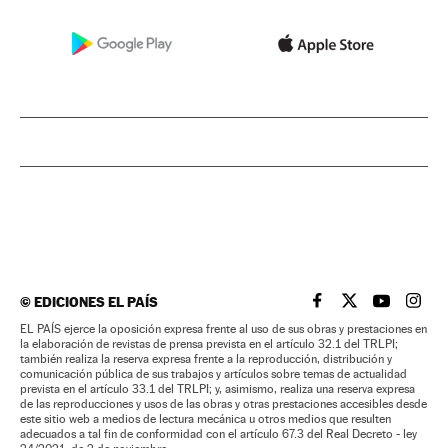
©
EDICIONES EL PAÍS
EL PAÍS BRASIL EN
EL PAÍS BRASI
EL PAÍS B
EL PA
EL PAÍS ejerce la oposición expresa frente al uso de sus obras y prestaciones en
la elaboración de revistas de prensa prevista en el artículo 32.1 del TRLPI;
también realiza la reserva expresa frente a la reproducción, distribución y
comunicación pública de sus trabajos y artículos sobre temas de actualidad
prevista en el artículo 33.1 del TRLPI; y, asimismo, realiza una reserva expresa
de las reproducciones y usos de las obras y otras prestaciones accesibles desde
este sitio web a medios de lectura mecánica u otros medios que resulten
adecuados a tal fin de conformidad con el artículo 67.3 del Real Decreto - ley