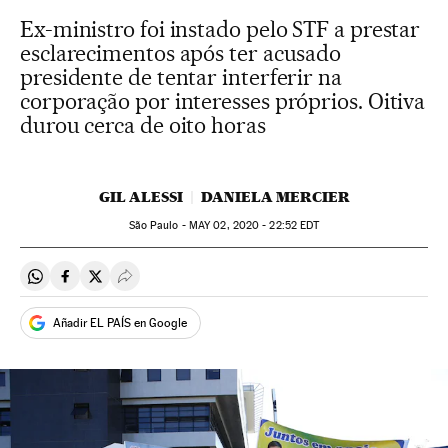
Ex-ministro foi instado pelo STF a prestar
esclarecimentos após ter acusado
presidente de tentar interferir na
corporação por interesses próprios. Oitiva
durou cerca de oito horas
GIL ALESSI
DANIELA MERCIER
São Paulo -
MAY
02, 2020 - 22:52
EDT
Compartir en Whatsapp
Compartir en Facebook
Compartir en Twitter
Desplegar Redes Sociales
Añadir EL PAÍS en Google