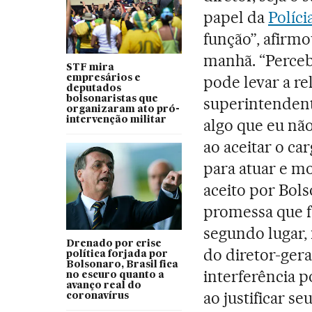
papel da
Políci
função”, afirm
manhã. “Perceb
STF mira
pode levar a re
empresários e
deputados
bolsonaristas que
superintendent
organizaram ato pró-
intervenção militar
algo que eu nã
ao aceitar o ca
para atuar e mo
aceito por Bol
promessa que fo
segundo lugar,
Drenado por crise
do diretor-gera
política forjada por
Bolsonaro, Brasil fica
interferência po
no escuro quanto a
avanço real do
ao justificar s
coronavírus