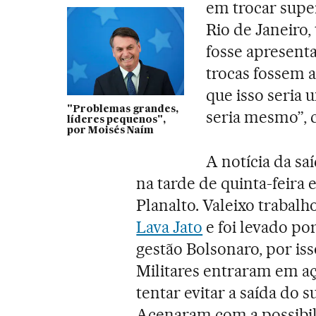
em trocar sup
Rio de Janeir
fosse apresent
trocas fossem a
que isso seria 
"Problemas grandes,
seria mesmo”, 
líderes pequenos",
por Moisés Naím
A notícia da sa
na tarde de quinta-feira 
Planalto. Valeixo trabalh
Lava Jato
e foi levado po
gestão Bolsonaro, por i
Militares entraram em aç
tentar evitar a saída do 
Acenaram com a possibili