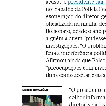
acusou o
presidente Jair
no trabalho da Polícia Fe
exoneração do diretor-ger
oficializada na manhã de
Bolsonaro, desde o ano 
alguém a quem “pudesse 
investigações. “O problem
feita a interferência polí
Afirmou ainda que Bolso
“preocupações com invest
tinha como aceitar essa s
“O presidente q
MAIS INFORMAÇÕES
colher informaç
diretor, seja o