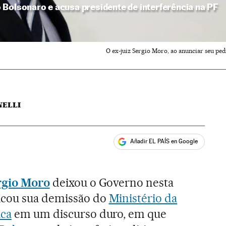
Bolsonaro e acusa presidente de interferência na PF
O ex-juiz Sergio Moro, ao anunciar seu pe
NELLI
Añadir EL PAÍS en Google
ales
rgio Moro
deixou o Governo nesta
icou sua demissão do
Ministério da
ica
em um discurso duro, em que