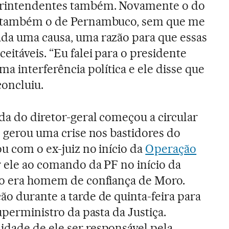
erintendentes também. Novamente o do
o, também o de Pernambuco, sem que me
ada uma causa, uma razão para que essas
ceitáveis. “Eu falei para o presidente
uma interferência política e ele disse que
concluiu.
ída do diretor-geral começou a circular
e gerou uma crise nos bastidores do
ou com o ex-juiz no início da
Operação
r ele ao comando da PF no início da
sso era homem de confiança de Moro.
ão durante a tarde de quinta-feira para
superministro da pasta da Justiça.
dade de ele ser responsável pela