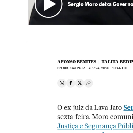
Sergio Moro deixa Governo 
AFONSO BENITES
TALITA BEDI
Brasília, São Paulo -
APR
24, 2020 - 10:44
EDT
Compartir en Whatsapp
Compartir en Facebook
Compartir en Twitter
Desplegar Redes Soci
O ex-juiz da Lava Jato
Se
sexta-feira. Moro comun
Justiça e Segurança Públ