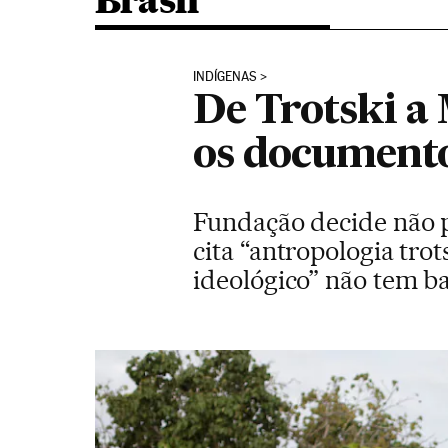
Brasil
INDÍGENAS
De Trotski a 
os documento
Fundação decide não pr
cita “antropologia trot
ideológico” não tem bas