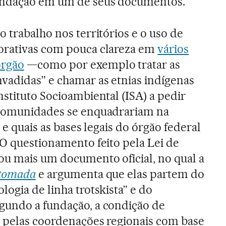
undação em um de seus documentos.
o trabalho nos territórios e o uso de
orativas com pouca clareza em
vários
órgão
—como por exemplo tratar as
vadidas” e chamar as etnias indígenas
nstituto Socioambiental (ISA) a pedir
 comunidades se enquadrariam na
 e quais as bases legais do órgão federal
 O questionamento feito pela Lei de
ou mais um documento oficial, no qual a
etomada
e argumenta que elas partem do
ogia de linha trotskista” e do
gundo a fundação, a condição de
a pelas coordenações regionais com base