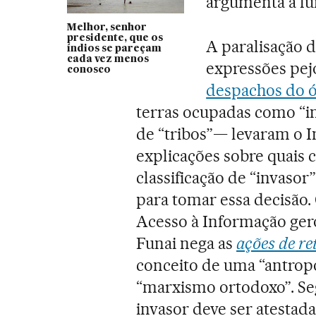
argumenta a f
Melhor, senhor
presidente, que os
A paralisação d
índios se pareçam
cada vez menos
expressões pej
conosco
despachos do 
terras ocupadas como “in
de “tribos”— levaram o I
explicações sobre quais
classificação de “invasor”
para tomar essa decisão.
Acesso à Informação ger
Funai nega as
ações de r
conceito de uma “antropol
“marxismo ortodoxo”. Se
invasor deve ser atestad