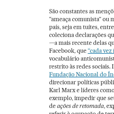
São constantes as menç
“ameaça comunista” ou 
país, seja em tuítes, entr
coleciona declarações qu
—a mais recente delas q
Facebook, que
“cada vez
vocabulário anticomunist
restrito às redes sociais
Fundação Nacional do Ín
direcionar políticas públ
Karl Marx e líderes com
exemplo, impedir que seu
de
ações de retomada
, e
referir à ocupação de ter