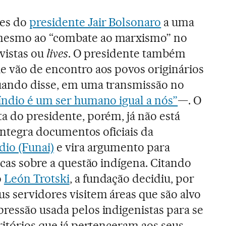
ões do
presidente Jair Bolsonaro
a uma
mesmo ao “combate ao marxismo” no
evistas ou
lives
. O presidente também
e vão de encontro aos povos originários
uando disse, em uma transmissão no
 índio é um ser humano igual a nós”
—. O
a do presidente, porém, já não está
. Integra documentos oficiais da
dio (Funai)
e vira argumento para
icas sobre a questão indígena. Citando
o
León Trotski
, a fundação decidiu, por
s servidores visitem áreas que são alvo
xpressão usada pelos indigenistas para se
ritórios que já pertenceram aos seus