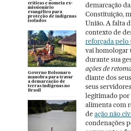
demarcação das 
críticas e nomeia ex-
missionário
evangélico para
Constituição, m
proteção de indígenas
isolados
União. A falta 
contexto de de
reforçada pelo
vai homologar 
durante sua ge
ações de retom
Governo Bolsonaro
diante dos seus
manobra para travar
a demarcação de
seus servidores
terras indígenas no
Brasil
legitimado por 
alimenta com r
de
ação não civ
condenações po