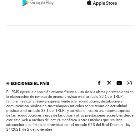
©
EDICIONES EL PAÍS
EL PAÍS BRASIL EN
EL PAÍS BRASI
EL PAÍS B
EL PA
EL PAÍS ejerce la oposición expresa frente al uso de sus obras y prestaciones en
la elaboración de revistas de prensa prevista en el artículo 32.1 del TRLPI;
también realiza la reserva expresa frente a la reproducción, distribución y
comunicación pública de sus trabajos y artículos sobre temas de actualidad
prevista en el artículo 33.1 del TRLPI; y, asimismo, realiza una reserva expresa
de las reproducciones y usos de las obras y otras prestaciones accesibles desde
este sitio web a medios de lectura mecánica u otros medios que resulten
adecuados a tal fin de conformidad con el artículo 67.3 del Real Decreto - ley
24/2021, de 2 de noviembre