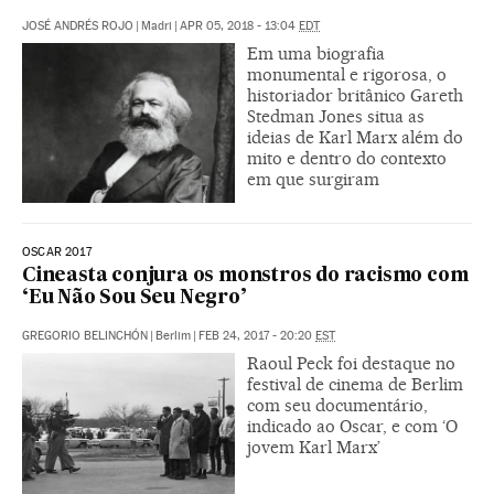
JOSÉ ANDRÉS ROJO
|
Madri
|
APR 05, 2018 - 13:04
EDT
Em uma biografia
monumental e rigorosa, o
historiador britânico Gareth
Stedman Jones situa as
ideias de Karl Marx além do
mito e dentro do contexto
em que surgiram
OSCAR 2017
Cineasta conjura os monstros do racismo com
‘Eu Não Sou Seu Negro’
GREGORIO BELINCHÓN
|
Berlim
|
FEB 24, 2017 - 20:20
EST
Raoul Peck foi destaque no
festival de cinema de Berlim
com seu documentário,
indicado ao Oscar, e com ‘O
jovem Karl Marx’