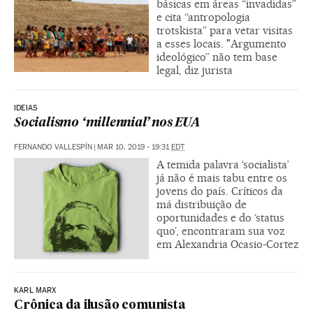
básicas em áreas “invadidas”
e cita “antropologia
trotskista” para vetar visitas
a esses locais. "Argumento
ideológico” não tem base
legal, diz jurista
IDEIAS
Socialismo ‘millennial’ nos EUA
FERNANDO VALLESPÍN
|
MAR 10, 2019 - 19:31
EDT
A temida palavra ‘socialista’
já não é mais tabu entre os
jovens do país. Críticos da
má distribuição de
oportunidades e do ‘status
quo’, encontraram sua voz
em Alexandria Ocasio-Cortez
KARL MARX
Crônica da ilusão comunista