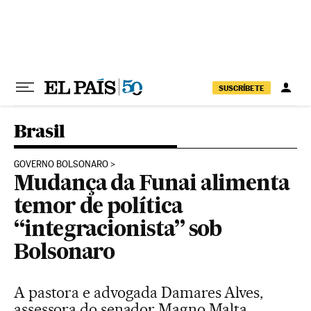
Pular para o conteúdo
SUSCRÍBETE
Brasil
GOVERNO BOLSONARO
Mudança da Funai alimenta
temor de política
“integracionista” sob
Bolsonaro
A pastora e advogada Damares Alves,
assessora do senador Magno Malta,