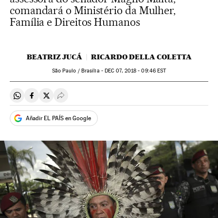
comandará o Ministério da Mulher,
Família e Direitos Humanos
BEATRIZ JUCÁ
RICARDO DELLA COLETTA
São Paulo / Brasília -
DEC
07, 2018 - 09:46
EST
Compartir en Whatsapp
Compartir en Facebook
Compartir en Twitter
Desplegar Redes Sociales
Añadir EL PAÍS en Google