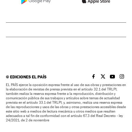
©
EDICIONES EL PAÍS
EL PAÍS BRASIL EN
EL PAÍS BRASI
EL PAÍS B
EL PA
EL PAÍS ejerce la oposición expresa frente al uso de sus obras y prestaciones en
la elaboración de revistas de prensa prevista en el artículo 32.1 del TRLPI;
también realiza la reserva expresa frente a la reproducción, distribución y
comunicación pública de sus trabajos y artículos sobre temas de actualidad
prevista en el artículo 33.1 del TRLPI; y, asimismo, realiza una reserva expresa
de las reproducciones y usos de las obras y otras prestaciones accesibles desde
este sitio web a medios de lectura mecánica u otros medios que resulten
adecuados a tal fin de conformidad con el artículo 67.3 del Real Decreto - ley
24/2021, de 2 de noviembre