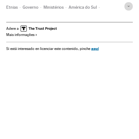
Etnias
Governo
Ministérios
América do Sul
América Latina
Administração Estado
América
Sociedade
Política
Administração pública
Funai
Adere a
Mais informações
Indígenas
Ministério da Justiça e Segurança Pública
Índios americanos
Jair Bolsonaro
Presidente Brasil
aquí
Si está interesado en licenciar este contenido, pinche
Presidência Brasil
Governo Brasil
Brasil
Damares Alves