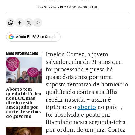
San Salvador -
DEC
18, 2018 - 09:37
EST
Compartir en Whatsapp
Compartir en Facebook
Compartir en Twitter
Desplegar Redes Sociales
Añadir EL PAÍS en Google
Imelda Cortez, a jovem
MAIS INFORMAÇÕES
salvadorenha de 21 anos que
foi processada e presa há
quase dois anos por uma
suposta tentativa de homicídio
Aborto tem
qualificado contra sua filha
queda histórica
recém-nascida – assim é
nos EUA, mas
direito está
tipificado o
aborto
no país –,
ameaçado por
corte de verbas
foi absolvida e posta em
do governo
liberdade nesta segunda-feira
por ordem de um juiz. Cortez