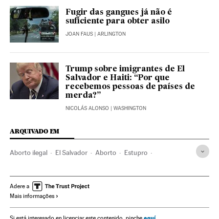
Fugir das gangues já não é
suficiente para obter asilo
JOAN FAUS
| ARLINGTON
Trump sobre imigrantes de El
Salvador e Haiti: “Por que
recebemos pessoas de países de
merda?”
NICOLÁS ALONSO
| WASHINGTON
ARQUIVADO EM
Aborto ilegal
El Salvador
Aborto
Estupro
América Central
Violência masculina
Anticoncepção
Agressões sexuais
Machismo
Violência gênero
Adere a
Mais informações
Violencia sexual
Violência
Direitos mulher
Reprodução
Sexismo
Mulheres
Relações gênero
aquí
Si está interesado en licenciar este contenido, pinche