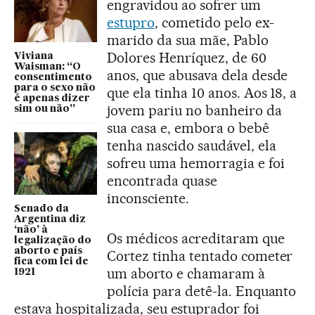
engravidou ao sofrer um
estupro
, cometido pelo ex-
marido da sua mãe, Pablo
Dolores Henríquez, de 60
Viviana
Waisman: “O
anos, que abusava dela desde
consentimento
para o sexo não
que ela tinha 10 anos. Aos 18, a
é apenas dizer
jovem pariu no banheiro da
sim ou não”
sua casa e, embora o bebê
tenha nascido saudável, ela
sofreu uma hemorragia e foi
encontrada quase
inconsciente.
Senado da
Argentina diz
‘não’ à
Os médicos acreditaram que
legalização do
aborto e país
Cortez tinha tentado cometer
fica com lei de
um aborto e chamaram à
1921
polícia para detê-la. Enquanto
estava hospitalizada, seu estuprador foi