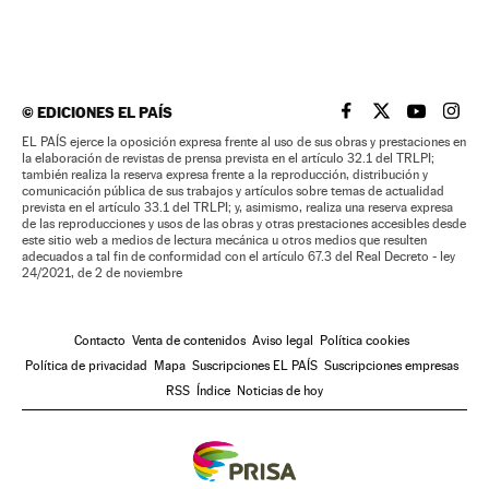
©
EDICIONES EL PAÍS
EL PAÍS BRASIL EN
EL PAÍS BRASI
EL PAÍS B
EL PA
EL PAÍS ejerce la oposición expresa frente al uso de sus obras y prestaciones en
la elaboración de revistas de prensa prevista en el artículo 32.1 del TRLPI;
también realiza la reserva expresa frente a la reproducción, distribución y
comunicación pública de sus trabajos y artículos sobre temas de actualidad
prevista en el artículo 33.1 del TRLPI; y, asimismo, realiza una reserva expresa
de las reproducciones y usos de las obras y otras prestaciones accesibles desde
este sitio web a medios de lectura mecánica u otros medios que resulten
adecuados a tal fin de conformidad con el artículo 67.3 del Real Decreto - ley
24/2021, de 2 de noviembre
Contacto
Venta de contenidos
Aviso legal
Política cookies
Política de privacidad
Mapa
Suscripciones EL PAÍS
Suscripciones empresas
RSS
Índice
Noticias de hoy