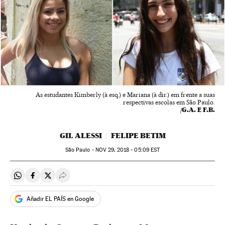
As estudantes Kimberly (à esq.) e Mariana (à dir.) em frente a suas
respectivas escolas em São Paulo.
/G.A. E F.B.
GIL ALESSI
FELIPE BETIM
São Paulo -
NOV
29, 2018 - 05:09
EST
Compartir en Whatsapp
Compartir en Facebook
Compartir en Twitter
Desplegar Redes Sociales
Añadir EL PAÍS en Google