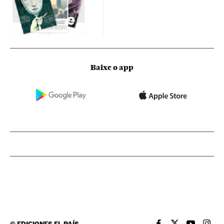
Baixe o app
©
EDICIONES EL PAÍS