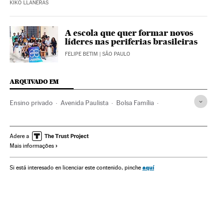
KIKO LLANERAS
A escola que quer formar novos
líderes nas periferias brasileiras
FELIPE BETIM
| SÃO PAULO
ARQUIVADO EM
Ensino privado
Avenida Paulista
Bolsa Família
São Paulo
Favelas
Estado São Paulo
Desigualdade social
Favelização
Desemprego
Adere a
Mais informações
Pobreza
Ensino público
Brasil
Emprego
Governo Brasil
América do Sul
América Latina
aquí
Si está interesado en licenciar este contenido, pinche
Governo
Política social
América
Sistema educativo
Problemas sociais
Educação
Trabalho
Sociedade
Política