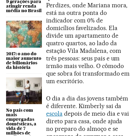
9 gerações para
Perdizes, onde Mariana mora,
atingir renda
média no Brasil
está na outra ponta do
indicador com 0% de
domicílios favelizados. Ela
divide um apartamento de
quatro quartos, ao lado da
estação Vila Madalena, com
2017: o ano do
três pessoas: seus pais e um
maior aumento
de bilionários
irmão mais velho. O cômodo
da história
que sobra foi transformado em
um escritório.
O dia a dia das jovens também
é diferente. Kimberly sai da
No país com
escola
depois de meio dia e vai
mais
empregadas
direto para casa, onde ajuda
domésticas, a
no preparo do almoço e se
vida de 7
milhões de