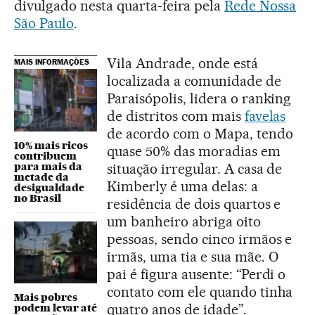
divulgado nesta quarta-feira pela
Rede Nossa
São Paulo
.
Vila Andrade, onde está
MAIS INFORMAÇÕES
localizada a comunidade de
Paraisópolis, lidera o ranking
de distritos com mais
favelas
de acordo com o Mapa, tendo
10% mais ricos
quase 50% das moradias em
contribuem
para mais da
situação irregular. A casa de
metade da
Kimberly é uma delas: a
desigualdade
no Brasil
residência de dois quartos e
um banheiro abriga oito
pessoas, sendo cinco irmãos e
irmãs, uma tia e sua mãe. O
pai é figura ausente: “Perdi o
contato com ele quando tinha
Mais pobres
quatro anos de idade”.
podem levar até