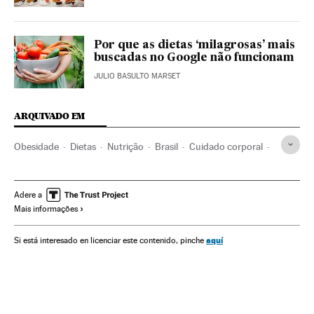
Por que as dietas ‘milagrosas’ mais
buscadas no Google não funcionam
JULIO BASULTO MARSET
ARQUIVADO EM
Obesidade
Dietas
Nutrição
Brasil
Cuidado corporal
Alimentação
Medicina
Bem-estar
Estilo vida
Saúde
El Comidista
Adere a
Mais informações
aquí
Si está interesado en licenciar este contenido, pinche