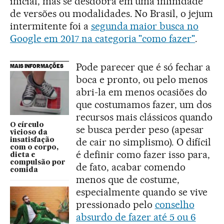
inicial, mas se desdobra em uma infinidade
de versões ou modalidades. No Brasil, o jejum
intermitente foi a
segunda maior busca no
Google em 2017 na categoria "como fazer"
.
Pode parecer que é só fechar a
MAIS INFORMAÇÕES
boca e pronto, ou pelo menos
abri-la em menos ocasiões do
que costumamos fazer, um dos
recursos mais clássicos quando
O círculo
se busca perder peso (apesar
vicioso da
de cair no simplismo). O difícil
insatisfação
com o corpo,
é definir como fazer isso para,
dieta e
compulsão por
de fato, acabar comendo
comida
menos que de costume,
especialmente quando se vive
pressionado pelo
conselho
absurdo de fazer até 5 ou 6