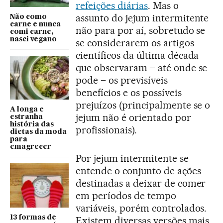
refeições diárias
. Mas o
assunto do jejum intermitente
Não como
carne e nunca
não para por aí, sobretudo se
comi carne,
nasci vegano
se considerarem os artigos
científicos da última década
que observaram – até onde se
pode – os previsíveis
benefícios e os possíveis
prejuízos (principalmente se o
A longa e
jejum não é orientado por
estranha
história das
profissionais).
dietas da moda
para
emagrecer
Por jejum intermitente se
entende o conjunto de ações
destinadas a deixar de comer
em períodos de tempo
variáveis, porém controlados.
13 formas de
Existem diversas versões mais