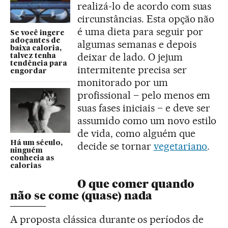
realizá-lo de acordo com suas
circunstâncias. Esta opção não
é uma dieta para seguir por
Se você ingere
adoçantes de
algumas semanas e depois
baixa caloria,
deixar de lado. O jejum
talvez tenha
tendência para
intermitente precisa ser
engordar
monitorado por um
profissional – pelo menos em
suas fases iniciais – e deve ser
assumido como um novo estilo
de vida, como alguém que
Há um século,
decide se tornar
vegetariano
.
ninguém
conhecia as
calorias
O que comer quando
não se come (quase) nada
A proposta clássica durante os períodos de