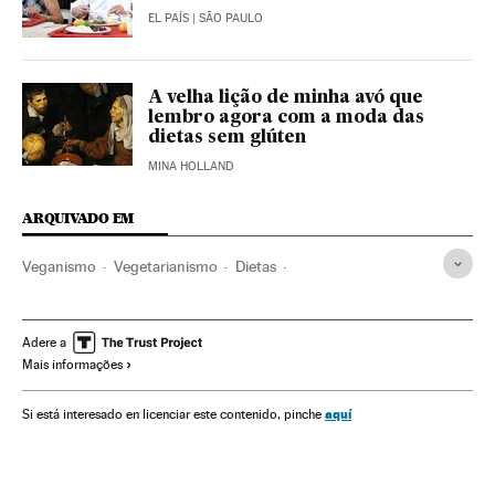
EL PAÍS
| SÃO PAULO
A velha lição de minha avó que
lembro agora com a moda das
dietas sem glúten
MINA HOLLAND
ARQUIVADO EM
Veganismo
Vegetarianismo
Dietas
Tratamento médico
Nutrição
Cuidado corporal
Bem-estar
Medicina
Alimentação
Gastronomia
Adere a
Mais informações
Estilo vida
Indústria
Cultura
Saúde
Tentaciones
Ocio y Cultura
aquí
Si está interesado en licenciar este contenido, pinche