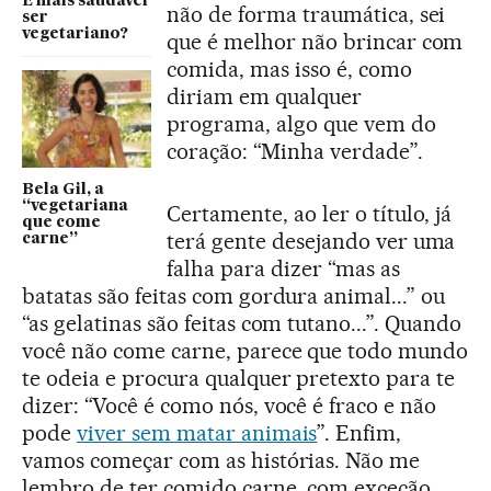
É mais saudável
não de forma traumática, sei
ser
vegetariano?
que é melhor não brincar com
comida, mas isso é, como
diriam em qualquer
programa, algo que vem do
coração: “Minha verdade”.
Bela Gil, a
“vegetariana
Certamente, ao ler o título, já
que come
terá gente desejando ver uma
carne”
falha para dizer “mas as
batatas são feitas com gordura animal...” ou
“as gelatinas são feitas com tutano...”. Quando
você não come carne, parece que todo mundo
te odeia e procura qualquer pretexto para te
dizer: “Você é como nós, você é fraco e não
pode
viver sem matar animais
”. Enfim,
vamos começar com as histórias. Não me
lembro de ter comido carne, com exceção