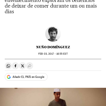
envelhecimento exploram os benefícios
de deixar de comer durante um ou mais
dias
NUÑO DOMÍNGUEZ
FEB
03, 2017 - 16:55
EST
Compartir en Whatsapp
Compartir en Facebook
Compartir en Twitter
Desplegar Redes Sociales
Añadir EL PAÍS en Google