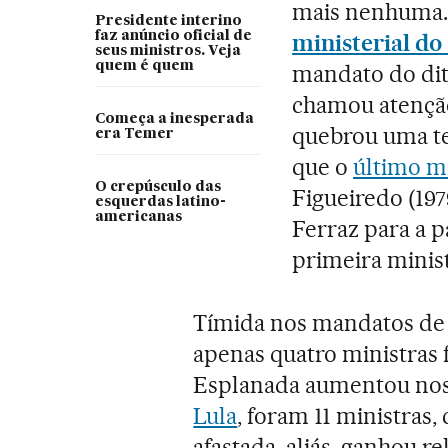
mais nenhuma
Presidente interino
faz anúncio oficial de
ministerial d
seus ministros. Veja
quem é quem
mandato do dita
chamou atenção
Começa a inesperada
quebrou uma t
era Temer
que o
último mi
O crepúsculo das
Figueiredo (19
esquerdas latino-
americanas
Ferraz para a 
primeira minist
Tímida nos mandatos d
apenas quatro ministras
Esplanada aumentou nos 
Lula
, foram 11 ministras,
afastada, aliás, ganhou 