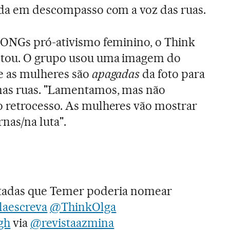
nda em descompasso com a voz das ruas.
 ONGs pró-ativismo feminino, o Think
stou. O grupo usou uma imagem do
e as mulheres são
apagadas
da foto para
nas ruas. "Lamentamos, mas não
 retrocesso. As mulheres vão mostrar
nas/na luta".
tadas que Temer poderia nomear
aescreva
@ThinkOlga
gh
via
@revistaazmina