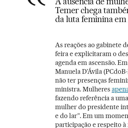
A ausência de mulh
Temer chega també
da luta feminina em 
As reações ao gabinete 
feira e explicitaram o d
agenda em ascensão. Em 
Manuela D’Ávila (PCdoB-R
não ter presenças femin
ministra. Mulheres
apena
fazendo referência a um
mulher do presidente int
e do lar”. Em um momen
participação e respeito à