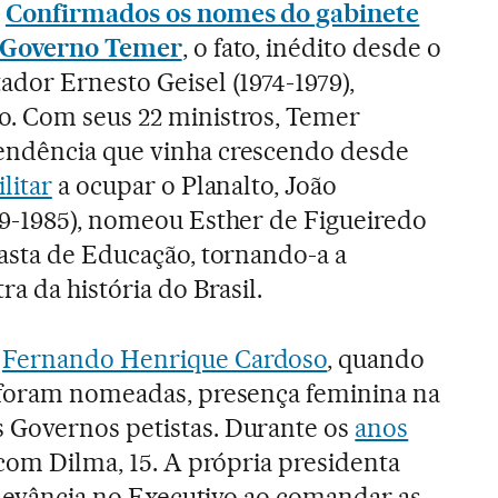
.
Confirmados os nomes do gabinete
o Governo Temer
, o fato, inédito desde o
dor Ernesto Geisel (1974-1979),
. Com seus 22 ministros, Temer
endência que vinha crescendo desde
litar
a ocupar o Planalto, João
79-1985), nomeou Esther de Figueiredo
pasta de Educação, tornando-a a
ra da história do Brasil.
e
Fernando Henrique Cardoso
, quando
 foram nomeadas, presença feminina na
Governos petistas. Durante os
anos
 com Dilma, 15. A própria presidenta
relevância no Executivo ao comandar as