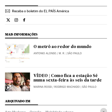
Receba o boletim do EL PAÍS América
Opiniao El País Brasil en Twitter
Opiniao El País Brasil en Instagram
Opiniao El País Brasil en Facebook
MAIS INFORMAÇÕES
O metrô ao redor do mundo
ANTONIO ALONSO
/
M. R.
| SÃO PAULO
VÍDEO | Como fica a estação Sé
numa sexta-feira às seis da tarde
MARINA ROSSI
/
RODRIGO MACHADO
| SÃO PAULO
ARQUIVADO EM