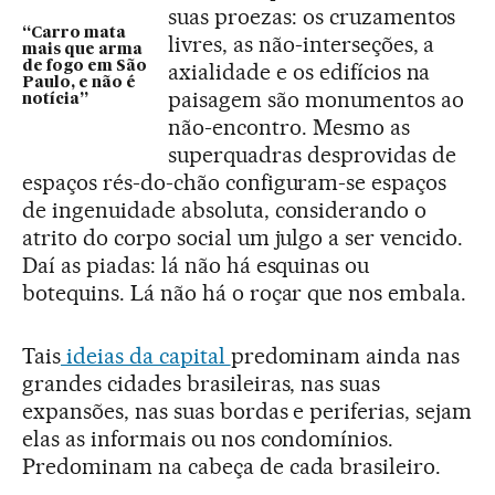
suas proezas: os cruzamentos
“Carro mata
livres, as não-interseções, a
mais que arma
de fogo em São
axialidade e os edifícios na
Paulo, e não é
paisagem são monumentos ao
notícia”
não-encontro. Mesmo as
superquadras desprovidas de
espaços rés-do-chão configuram-se espaços
de ingenuidade absoluta, considerando o
atrito do corpo social um julgo a ser vencido.
Daí as piadas: lá não há esquinas ou
botequins. Lá não há o roçar que nos embala.
Tais
ideias da capital
predominam ainda nas
grandes cidades brasileiras, nas suas
expansões, nas suas bordas e periferias, sejam
elas as informais ou nos condomínios.
Predominam na cabeça de cada brasileiro.