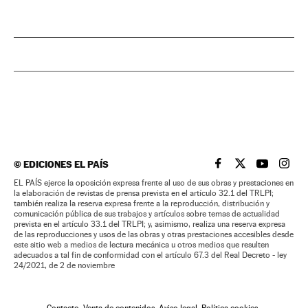
©
EDICIONES EL PAÍS
EL PAÍS BRASIL EN
EL PAÍS BRASI
EL PAÍS B
EL PA
EL PAÍS ejerce la oposición expresa frente al uso de sus obras y prestaciones en
la elaboración de revistas de prensa prevista en el artículo 32.1 del TRLPI;
también realiza la reserva expresa frente a la reproducción, distribución y
comunicación pública de sus trabajos y artículos sobre temas de actualidad
prevista en el artículo 33.1 del TRLPI; y, asimismo, realiza una reserva expresa
de las reproducciones y usos de las obras y otras prestaciones accesibles desde
este sitio web a medios de lectura mecánica u otros medios que resulten
adecuados a tal fin de conformidad con el artículo 67.3 del Real Decreto - ley
24/2021, de 2 de noviembre
Contacto
Venta de contenidos
Aviso legal
Política cookies