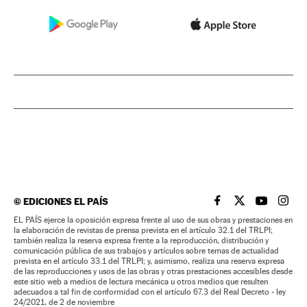
©
EDICIONES EL PAÍS
EL PAÍS BRASIL EN
EL PAÍS BRASI
EL PAÍS B
EL PA
EL PAÍS ejerce la oposición expresa frente al uso de sus obras y prestaciones en
la elaboración de revistas de prensa prevista en el artículo 32.1 del TRLPI;
también realiza la reserva expresa frente a la reproducción, distribución y
comunicación pública de sus trabajos y artículos sobre temas de actualidad
prevista en el artículo 33.1 del TRLPI; y, asimismo, realiza una reserva expresa
de las reproducciones y usos de las obras y otras prestaciones accesibles desde
este sitio web a medios de lectura mecánica u otros medios que resulten
adecuados a tal fin de conformidad con el artículo 67.3 del Real Decreto - ley
24/2021, de 2 de noviembre