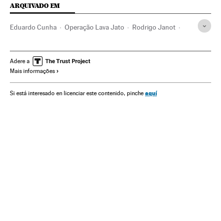
ARQUIVADO EM
Eduardo Cunha
Operação Lava Jato
Rodrigo Janot
Dilma Rousseff
Investigação policial
Caso Petrobras
Partido dos Trabalhadores
Crises políticas
Petrobras
Adere a
Mais informações
Financiamento ilegal
Escândalos políticos
Polícia Federal
Corrupção política
aquí
Si está interesado en licenciar este contenido, pinche
Financiamento partidos
Maioridade Penal
Congresso Nacional
Corrupção
Brasil
Brasil
Delitos fiscais
Governo Brasil
Partidos políticos
Força segurança
América do Sul
América Latina