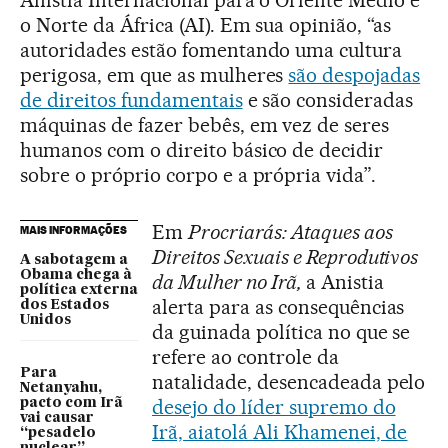
o Norte da África (AI). Em sua opinião, “as
autoridades estão fomentando uma cultura
perigosa, em que as mulheres
são despojadas
de direitos fundamentais
e são consideradas
máquinas de fazer bebês, em vez de seres
humanos com o direito básico de decidir
sobre o próprio corpo e a própria vida”.
Em
Procriarás: Ataques aos
MAIS INFORMAÇÕES
Direitos Sexuais e Reprodutivos
A sabotagem a
Obama chega à
da Mulher no Irã,
a Anistia
política externa
alerta para as consequências
dos Estados
Unidos
da guinada política no que se
refere ao controle da
Para
natalidade, desencadeada pelo
Netanyahu,
desejo do líder supremo do
pacto com Irã
vai causar
Irã, aiatolá Ali Khamenei, de
“pesadelo
nuclear”