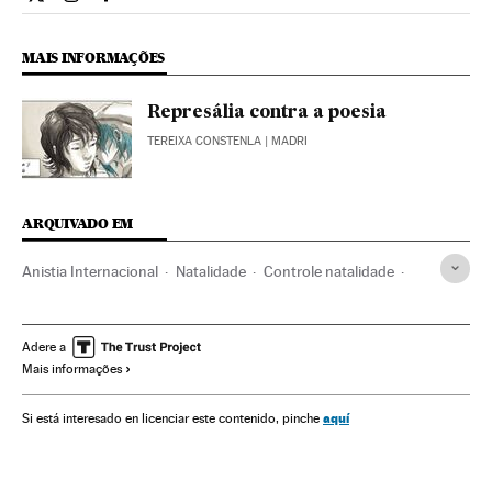
Internacional El País Brasil en Twitter
Internacional El País Brasil en Instagram
Internacional El País Brasil en Facebook
MAIS INFORMAÇÕES
Represália contra a poesia
TEREIXA CONSTENLA
| MADRI
ARQUIVADO EM
Anistia Internacional
Natalidade
Controle natalidade
Hasan Rohaní
Irã
Aborto
Planejamento familiar
Direitos mulher
Anticoncepção
ONG
Adere a
Mais informações
Relações gênero
Reprodução
Solidariedade
Mulheres
Oriente médio
Ásia
Demografia
Medicina
aquí
Si está interesado en licenciar este contenido, pinche
Saúde
Sociedade
Planeta Futuro