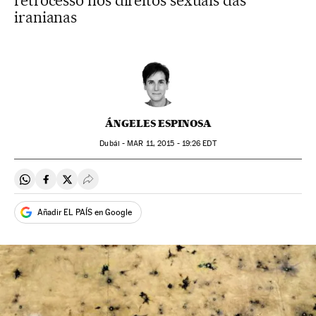
retrocesso nos direitos sexuais das
iranianas
ÁNGELES ESPINOSA
Dubái -
MAR
11, 2015 - 19:26
EDT
Compartir en Whatsapp
Compartir en Facebook
Compartir en Twitter
Desplegar Redes Sociales
Añadir EL PAÍS en Google