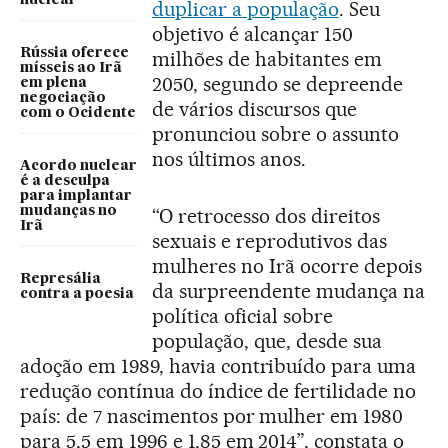
duplicar a população
. Seu
objetivo é alcançar 150
Rússia oferece
milhões de habitantes em
mísseis ao Irã
2050, segundo se depreende
em plena
negociação
de vários discursos que
com o Ocidente
pronunciou sobre o assunto
nos últimos anos.
Acordo nuclear
é a desculpa
para implantar
mudanças no
“O retrocesso dos direitos
Irã
sexuais e reprodutivos das
mulheres no Irã ocorre depois
Represália
da surpreendente mudança na
contra a poesia
política oficial sobre
população, que, desde sua
adoção em 1989, havia contribuído para uma
redução contínua do índice de fertilidade no
país: de 7 nascimentos por mulher em 1980
para 5,5 em 1996 e 1,85 em 2014”, constata o