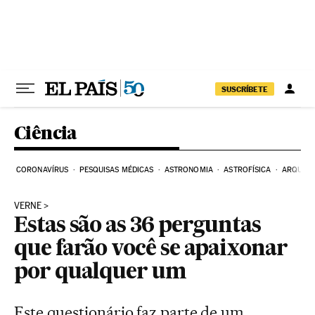
Pular para o conteúdo
SUSCRÍBETE
Ciência
CORONAVÍRUS
PESQUISAS MÉDICAS
ASTRONOMIA
ASTROFÍSICA
ARQUEO
VERNE
Estas são as 36 perguntas
que farão você se apaixonar
por qualquer um
Este questionário faz parte de um