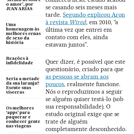
'Mentiras sobre
o amor', por
se casando seis meses mais
JUAN ARIAS
tarde.
Segundo explicou Aron
à revista
Wired
, em 2010, “a
Uma
última vez que entrei em
homenagem às
melhores cenas
contato com eles, ainda
de sexo da
história
estavam juntos”.
Reações à
Quer dizer, é possível que este
infidelidade
questionário, criado para que
as pessoas se abram aos
Seria a metade
poucos
, realmente funcione.
da sua laranja?
Escute suas
Nós o reproduzimos a seguir
vísceras
se alguém quiser testá-lo (sob
sua responsabilidade). O
Os melhores
estudo original exige que se
‘apps’ para
paquerar e
trate de alguém
conhecer gente
nas viagens
completamente desconhecido.