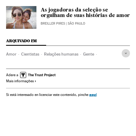
As jogadoras da seleção se
orgulham de suas histórias de amor
BREILLER PIRES
| SÃO PAULO
ARQUIVADO EM
Amor
Cientistas
Relações humanas
Gente
Experiência científica
Projetos investigação
Sociologia
Emoções
Psicologia
Investigação científica
Adere a
Mais informações
Ciências sociais
Bem-estar
Estilo vida
Sociedade
Ciência
Verne
aquí
Si está interesado en licenciar este contenido, pinche