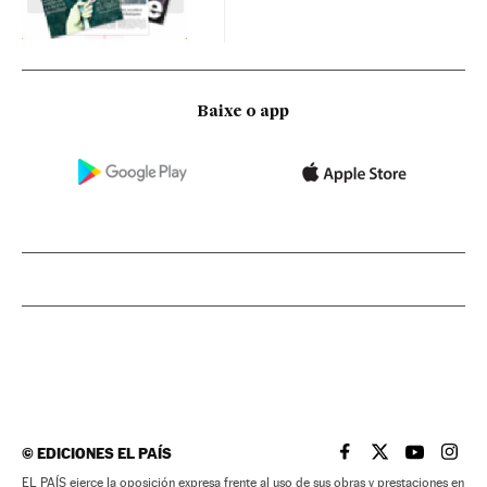
Baixe o app
©
EDICIONES EL PAÍS
EL PAÍS BRASIL EN
EL PAÍS BRASI
EL PAÍS B
EL PA
EL PAÍS ejerce la oposición expresa frente al uso de sus obras y prestaciones en