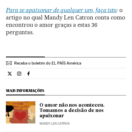
Para se apaixonar de qualquer um, faça isto
:
o
artigo no qual Mandy Len Catron conta como
encontrou o amor graças a estas 36
perguntas.
Receba o boletim do EL PAÍS América
Ciencia El País Brasil en Twitter
Ciencia El País Brasil en Instagram
Ciencia El País Brasil en Facebook
MAIS INFORMAÇÕES
O amor não nos aconteceu.
Tomamos a decisão de nos
apaixonar
MANDY LEN CATRON