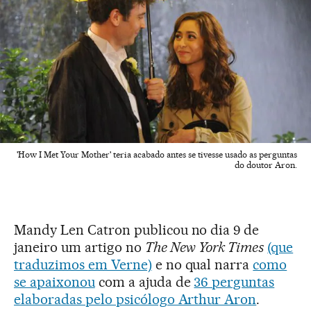
'How I Met Your Mother' teria acabado antes se tivesse usado as perguntas
do doutor Aron.
Mandy Len Catron publicou no dia 9 de
janeiro um artigo no
The New York Times
(que
traduzimos em Verne)
e no qual narra
como
se apaixonou
com a ajuda de
36 perguntas
elaboradas pelo psicólogo Arthur Aron
.