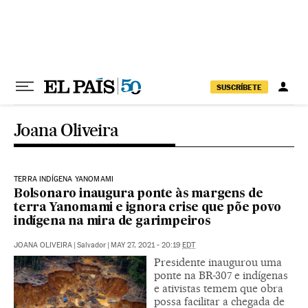
Pular para o conteúdo
SUSCRÍBETE
Joana Oliveira
TERRA INDÍGENA YANOMAMI
Bolsonaro inaugura ponte às margens de
terra Yanomami e ignora crise que põe povo
indígena na mira de garimpeiros
JOANA OLIVEIRA
|
Salvador
|
MAY 27, 2021 - 20:19
EDT
Presidente inaugurou uma
ponte na BR-307 e indígenas
e ativistas temem que obra
possa facilitar a chegada de