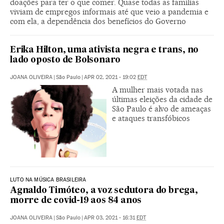
doações para ter o que comer. Quase todas as famílias
viviam de empregos informais até que veio a pandemia e
com ela, a dependência dos benefícios do Governo
Erika Hilton, uma ativista negra e trans, no
lado oposto de Bolsonaro
JOANA OLIVEIRA
|
São Paulo
|
APR 02, 2021 - 19:02
EDT
A mulher mais votada nas
últimas eleições da cidade de
São Paulo é alvo de ameaças
e ataques transfóbicos
LUTO NA MÚSICA BRASILEIRA
Agnaldo Timóteo, a voz sedutora do brega,
morre de covid-19 aos 84 anos
JOANA OLIVEIRA
|
São Paulo
|
APR 03, 2021 - 16:31
EDT