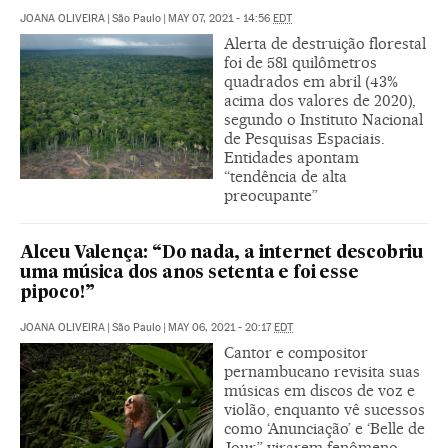
JOANA OLIVEIRA
|
São Paulo
|
MAY 07, 2021 - 14:56
EDT
Alerta de destruição florestal
foi de 581 quilômetros
quadrados em abril (43%
acima dos valores de 2020),
segundo o Instituto Nacional
de Pesquisas Espaciais.
Entidades apontam
“tendência de alta
preocupante”
Alceu Valença: “Do nada, a internet descobriu
uma música dos anos setenta e foi esse
pipoco!”
JOANA OLIVEIRA
|
São Paulo
|
MAY 06, 2021 - 20:17
EDT
Cantor e compositor
pernambucano revisita suas
músicas em discos de voz e
violão, enquanto vê sucessos
como ‘Anunciação’ e ‘Belle de
Jour” virarem fenômeno