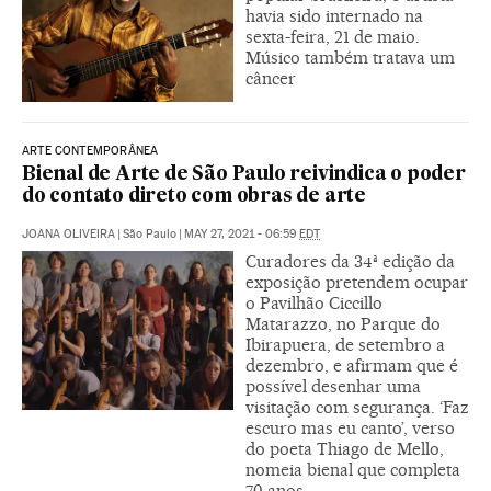
havia sido internado na
sexta-feira, 21 de maio.
Músico também tratava um
câncer
ARTE CONTEMPORÂNEA
Bienal de Arte de São Paulo reivindica o poder
do contato direto com obras de arte
JOANA OLIVEIRA
|
São Paulo
|
MAY 27, 2021 - 06:59
EDT
Curadores da 34ª edição da
exposição pretendem ocupar
o Pavilhão Ciccillo
Matarazzo, no Parque do
Ibirapuera, de setembro a
dezembro, e afirmam que é
possível desenhar uma
visitação com segurança. ‘Faz
escuro mas eu canto’, verso
do poeta Thiago de Mello,
nomeia bienal que completa
70 anos