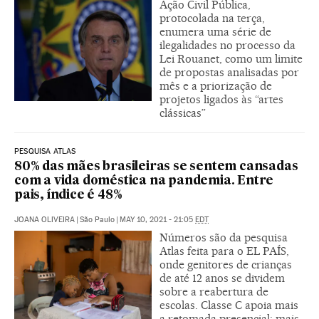
Ação Civil Pública,
protocolada na terça,
enumera uma série de
ilegalidades no processo da
Lei Rouanet, como um limite
de propostas analisadas por
mês e a priorização de
projetos ligados às “artes
clássicas”
PESQUISA ATLAS
80% das mães brasileiras se sentem cansadas
com a vida doméstica na pandemia. Entre
pais, índice é 48%
JOANA OLIVEIRA
|
São Paulo
|
MAY 10, 2021 - 21:05
EDT
Números são da pesquisa
Atlas feita para o EL PAÍS,
onde genitores de crianças
de até 12 anos se dividem
sobre a reabertura de
escolas. Classe C apoia mais
a retomada presencial; mais