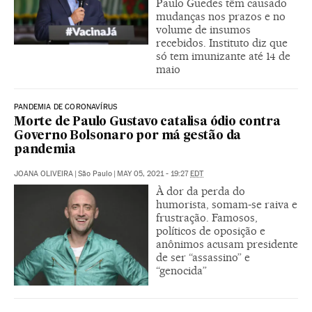
Paulo Guedes têm causado
mudanças nos prazos e no
volume de insumos
recebidos. Instituto diz que
só tem imunizante até 14 de
maio
PANDEMIA DE CORONAVÍRUS
Morte de Paulo Gustavo catalisa ódio contra
Governo Bolsonaro por má gestão da
pandemia
JOANA OLIVEIRA
|
São Paulo
|
MAY 05, 2021 - 19:27
EDT
À dor da perda do
humorista, somam-se raiva e
frustração. Famosos,
políticos de oposição e
anônimos acusam presidente
de ser “assassino” e
“genocida”