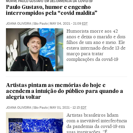
MORRE PAULO GUSTAVO EM DECORRÊNCIA DA COVID-19
Paulo Gustavo, humor e engenho
interrompidos pela “covid maldita”
JOANA OLIVEIRA
|
São Paulo
|
MAY 04, 2021 - 21:09
EDT
Humorista morre aos 42
anos e deixa o marido e dois
filhos de um ano e meio. Ele
estava internado desde 13 de
março para tratar
complicações da covid-19
Artistas pintam as memórias do hoje e
acendem a intuição do público para quando a
alegria voltar
JOANA OLIVEIRA
|
São Paulo
|
MAY 01, 2021 - 12:15
EDT
Artistas brasileiros lidam
com a inevitável interferência
da pandemia da covid-19 em
suas inspirações. “É