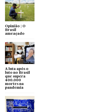
Opinião | O
Brasil
ameaçado
A luta após o
luto no Brasil
que supera
400.000
mortes na
pandemia