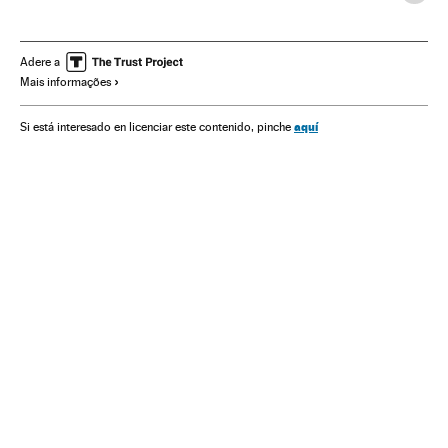
Televisão
Comédia
Teatro
Cinema
Obituários
Coronavirus Covid-19
Pandemia
Luto
Luto nacional
Adere a
Mais informações
TV Globo
aquí
Si está interesado en licenciar este contenido, pinche