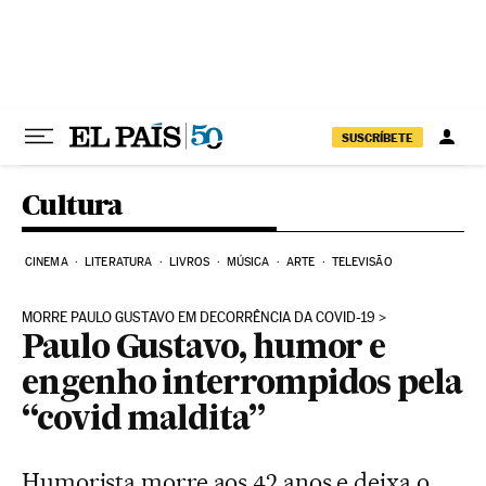
Pular para o conteúdo
SUSCRÍBETE
Cultura
CINEMA
LITERATURA
LIVROS
MÚSICA
ARTE
TELEVISÃO
MORRE PAULO GUSTAVO EM DECORRÊNCIA DA COVID-19
Paulo Gustavo, humor e
engenho interrompidos pela
“covid maldita”
Humorista morre aos 42 anos e deixa o