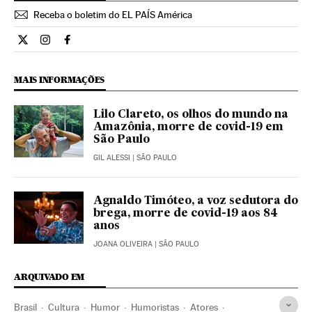
Receba o boletim do EL PAÍS América
Cultura El País Brasil en Twitter
Cultura El País Brasil en Instagram
Cultura El País Brasil en Facebook
MAIS INFORMAÇÕES
Lilo Clareto, os olhos do mundo na
Amazônia, morre de covid-19 em
São Paulo
GIL ALESSI
| SÃO PAULO
Agnaldo Timóteo, a voz sedutora do
brega, morre de covid-19 aos 84
anos
JOANA OLIVEIRA
| SÃO PAULO
ARQUIVADO EM
Brasil
Cultura
Humor
Humoristas
Atores