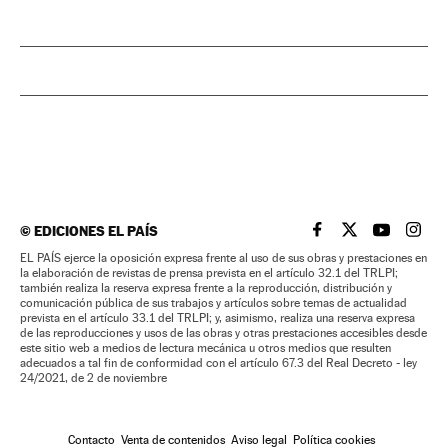
©
EDICIONES EL PAÍS
EL PAÍS BRASIL EN
EL PAÍS BRASI
EL PAÍS B
EL PA
EL PAÍS ejerce la oposición expresa frente al uso de sus obras y prestaciones en
la elaboración de revistas de prensa prevista en el artículo 32.1 del TRLPI;
también realiza la reserva expresa frente a la reproducción, distribución y
comunicación pública de sus trabajos y artículos sobre temas de actualidad
prevista en el artículo 33.1 del TRLPI; y, asimismo, realiza una reserva expresa
de las reproducciones y usos de las obras y otras prestaciones accesibles desde
este sitio web a medios de lectura mecánica u otros medios que resulten
adecuados a tal fin de conformidad con el artículo 67.3 del Real Decreto - ley
24/2021, de 2 de noviembre
Contacto
Venta de contenidos
Aviso legal
Política cookies