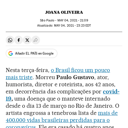
JOANA OLIVEIRA
São Paulo -
MAY
04, 2021 - 21:09
atualizado:
MAY
04, 2021 - 23:23
EDT
Compartir en Whatsapp
Compartir en Facebook
Compartir en Twitter
Desplegar Redes Sociales
Añadir EL PAÍS en Google
Nesta terça-feira,
o Brasil ficou um pouco
mais triste
. Morreu
Paulo Gustavo
,
ator,
humorista, diretor e roteirista, aos 42 anos,
em decorrência das complicações por
covid-
19
,
uma doença que o manteve internado
desde o dia 13 de março no Rio de Janeiro. O
artista engrossa a tenebrosa lista de
mais de
400.000 vidas brasileiras perdidas para o
coronavírus
. Ele era casado há quatro anos