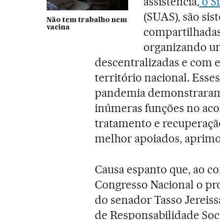
assistência,
o Si
(SUAS), são si
Não tem trabalho nem
vacina
compartilhadas
organizando um
descentralizadas e com e
território nacional. Esses
pandemia demonstraram
inúmeras funções no aco
tratamento e recuperação
melhor apoiados, aprimo
Causa espanto que, ao co
Congresso Nacional o proj
do senador Tasso Jereiss
de Responsabilidade Soc