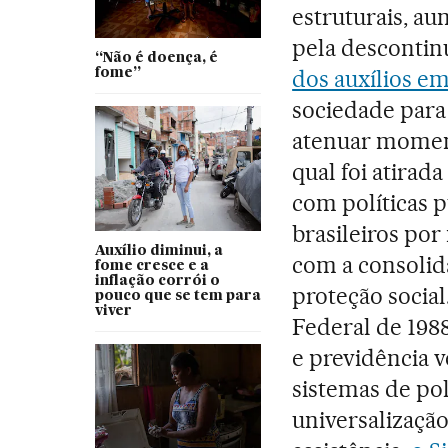
estruturais, a
pela descontin
“Não é doença, é
dos auxílios e
fome”
sociedade para
atenuar momen
qual foi atira
com políticas p
brasileiros por
Auxílio diminui, a
com a consolid
fome cresce e a
inflação corrói o
proteção socia
pouco que se tem para
viver
Federal de 1988
e previdência 
sistemas de pol
universalização