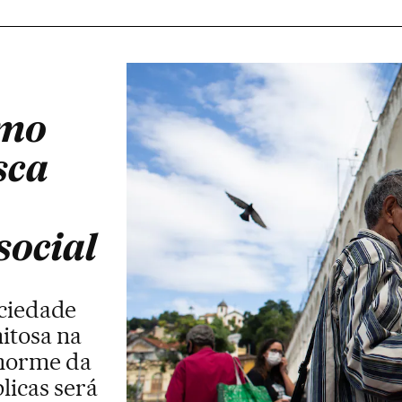
smo
sca
social
ociedade
itosa na
enorme da
licas será