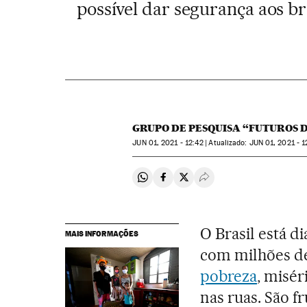
possível dar segurança aos br
GRUPO DE PESQUISA “FUTUROS 
JUN
01, 2021 - 12:42
atualizado:
JUN
01, 2021 - 1
Compartir en Whatsapp
Compartir en Facebook
Compartir en Twitter
Desplegar Redes Soci
O Brasil está d
MAIS INFORMAÇÕES
com milhões d
pobreza
, misér
nas ruas. São 