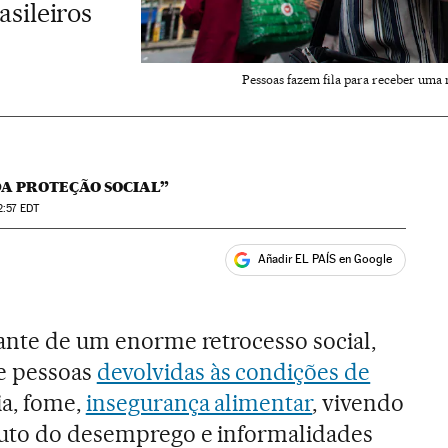
asileiros
Pessoas fazem fila para receber uma 
DA PROTEÇÃO SOCIAL”
2:57
EDT
Añadir EL PAÍS en Google
ales
iante de um enorme retrocesso social,
e pessoas
devolvidas às condições de
ia, fome,
insegurança alimentar
, vivendo
fruto do desemprego e informalidades