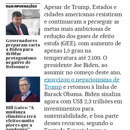
Apesar de Trump, Estados e
MAIS INFORMAÇÕES
cidades americanas resistiram
e continuaram a perseguir as
metas mais ambiciosas de
redução dos gases de efeito
Governadores
estufa (GEE), com aumento de
preparam carta
apenas 1,5 grau na
a Biden para
driblar
temperatura até 2.100. O
protagonismo
negativo de
presidente Joe Biden, ao
Bolsonaro
assumir no começo deste ano,
exorcizou o negacionismo de
Trump
e retomou à linha de
Barack Obama. Biden sinaliza
agora com US$ 2,3 trilhões em
investimentos para
Bill Gates: “A
mudança
sustentabilidade, e boa parte
climática terá
efeitos muito
desses recursos, segundo o
piores que a
pandemia”