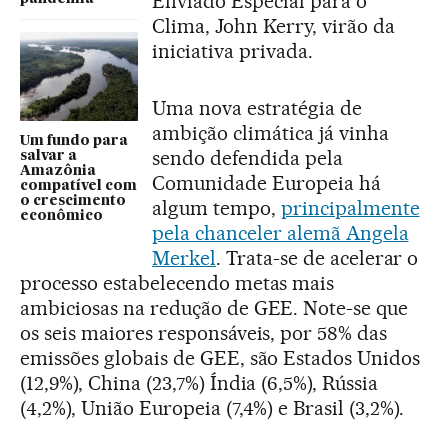
Enviado Especial para o
Clima, John Kerry, virão da
iniciativa privada.
Uma nova estratégia de
ambição climática já vinha
Um fundo para
sendo defendida pela
salvar a
Amazônia
Comunidade Europeia há
compatível com
o crescimento
algum tempo,
principalmente
econômico
pela chanceler alemã Angela
Merkel
. Trata-se de acelerar o
processo estabelecendo metas mais
ambiciosas na redução de GEE. Note-se que
os seis maiores responsáveis, por 58% das
emissões globais de GEE, são Estados Unidos
(12,9%), China (23,7%) Índia (6,5%), Rússia
(4,2%), União Europeia (7,4%) e Brasil (3,2%).