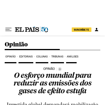
Pular para o conteúdo
SUSCRÍBETE
Opinião
OPINIÃO
EDITORIAIS
COLUNAS
TRIBUNAS
ANÁLISES
OPINIÃO
i
O esforço mundial para
reduzir as emissões dos
gases de efeito estufa
Investida global demandará mobilização