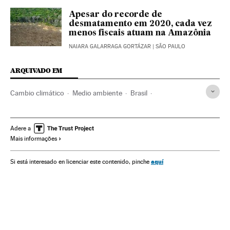
Apesar do recorde de
desmatamento em 2020, cada vez
menos fiscais atuam na Amazônia
NAIARA GALARRAGA GORTÁZAR
| SÃO PAULO
ARQUIVADO EM
Cambio climático
Medio ambiente
Brasil
Jair Bolsonaro
Joseph Biden
Estados Unidos
Europa
Cumbre del clima
Deforestación
Emergencia climática
Adere a
Mais informações
Emisión gases
Ricardo Salles
aquí
Si está interesado en licenciar este contenido, pinche