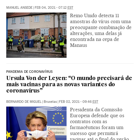
MANUEL ANSEDE
|
FEB 04, 2021 - 07:12
EST
Reino Unido detecta 11
amostras do vírus com uma
preocupante combinação de
alterações, uma delas já
encontrada na cepa de
Manaus
PANDEMIA DE CORONAVÍRUS
Ursula Von der Leyen: “O mundo precisará de
mais vacinas para as novas variantes do
coronavírus”
BERNARDO DE MIGUEL
|
Bruxelas
|
FEB 02, 2021 - 09:46
EST
Presidenta da Comissão
Europeia defende que os
contratos com as
farmacêuticas foram um
sucesso que permitirá
vacinar até o final do verão