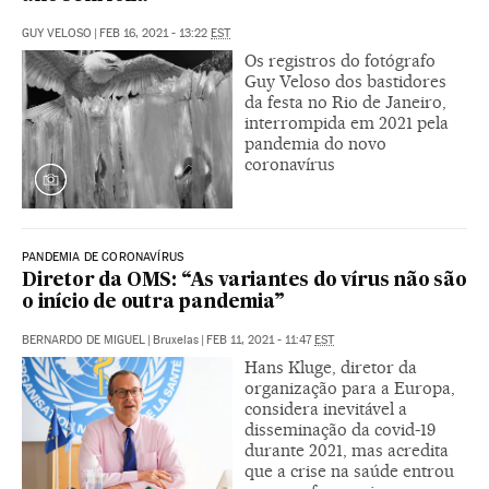
GUY VELOSO
|
FEB 16, 2021 - 13:22
EST
Os registros do fotógrafo
Guy Veloso dos bastidores
da festa no Rio de Janeiro,
interrompida em 2021 pela
pandemia do novo
coronavírus
PANDEMIA DE CORONAVÍRUS
Diretor da OMS: “As variantes do vírus não são
o início de outra pandemia”
BERNARDO DE MIGUEL
|
Bruxelas
|
FEB 11, 2021 - 11:47
EST
Hans Kluge, diretor da
organização para a Europa,
considera inevitável a
disseminação da covid-19
durante 2021, mas acredita
que a crise na saúde entrou