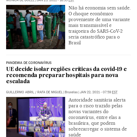
MONICA DE BOLLE
|
JAN 25, 2021 - 16:35
EST
Não há economia sem saúde.
O choque econômico
proveniente de uma variante
mais transmissível e
traiçoeira do SARS-CoV-2
seria catastrófico para o
Brasil
PANDEMIA DE CORONAVÍRUS
UE decide isolar regiões críticas da covid-19 e
recomenda preparar hospitais para nova
escalada
GUILLERMO ABRIL
/
RAFA DE MIGUEL
|
Bruxelas
|
JAN 22, 2021 - 07:59
EST
Autoridade sanitária alerta
para o risco trazido pelas
novas variantes do
coronavírus, entre elas a
brasileira, que podem
sobrecarregar o sistema de
saúde