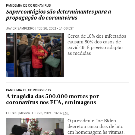
PANDEMIA DE CORONAVÍRUS
Supercontágios são determinantes para a
propagação do coronavírus
JAVIER SAMPEDRO
|
FEB 26, 2021 - 14:06
EST
Cerca de 10% dos infectados
causam 80% dos casos de
covid-19. É preciso adaptar
as medidas
PANDEMIA DE CORONAVÍRUS
A tragédia das 500.000 mortes por
coronavírus nos EUA, em imagens
EL PAÍS
|
México
|
FEB 23, 2021 - 14:32
EST
O presidente Joe Biden
decretou cinco dias de luto
em homenagem às vítimas.