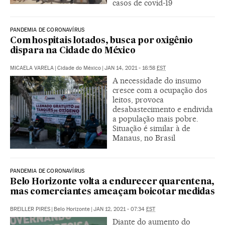
casos de covid-19
PANDEMIA DE CORONAVÍRUS
Com hospitais lotados, busca por oxigênio
dispara na Cidade do México
MICAELA VARELA
|
Cidade do México
|
JAN 14, 2021 - 16:58
EST
A necessidade do insumo
cresce com a ocupação dos
leitos, provoca
desabastecimento e endivida
a população mais pobre.
Situação é similar à de
Manaus, no Brasil
PANDEMIA DE CORONAVÍRUS
Belo Horizonte volta a endurecer quarentena,
mas comerciantes ameaçam boicotar medidas
BREILLER PIRES
|
Belo Horizonte
|
JAN 12, 2021 - 07:34
EST
Diante do aumento do