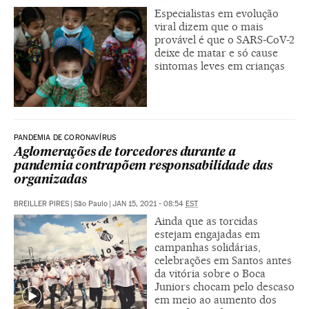
Especialistas em evolução
viral dizem que o mais
provável é que o SARS-CoV-2
deixe de matar e só cause
sintomas leves em crianças
PANDEMIA DE CORONAVÍRUS
Aglomerações de torcedores durante a
pandemia contrapõem responsabilidade das
organizadas
BREILLER PIRES
|
São Paulo
|
JAN 15, 2021 - 08:54
EST
Ainda que as torcidas
estejam engajadas em
campanhas solidárias,
celebrações em Santos antes
da vitória sobre o Boca
Juniors chocam pelo descaso
em meio ao aumento dos