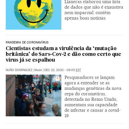
Llaneras elaborou uma lista
de dados que não é exaustiva
nem imparcial: contém
apenas boas notícias
PANDEMIA DE CORONAVÍRUS
Cientistas estudam a virulência da ‘mutação
britânica’ do Sars-Cov-2 e dão como certo que
vírus já se espalhou
NUÑO DOMÍNGUEZ
|
Madri
|
DEC 22, 2020 - 09:05
EST
Pesquisadores se lançam
agora a entender se as
mudanças genéticas da nova
cepa do coronavírus,
detectada no Reino Unido,
aumentam sua capacidade
de infectar e causar a covid-
19