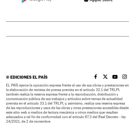
©
EDICIONES EL PAÍS
EL PAÍS BRASIL EN
EL PAÍS BRASI
EL PAÍS B
EL PA
EL PAÍS ejerce la oposición expresa frente al uso de sus obras y prestaciones en
la elaboración de revistas de prensa prevista en el artículo 32.1 del TRLPI;
también realiza la reserva expresa frente a la reproducción, distribución y
comunicación pública de sus trabajos y artículos sobre temas de actualidad
prevista en el artículo 33.1 del TRLPI; y, asimismo, realiza una reserva expresa
de las reproducciones y usos de las obras y otras prestaciones accesibles desde
este sitio web a medios de lectura mecánica u otros medios que resulten
adecuados a tal fin de conformidad con el artículo 67.3 del Real Decreto - ley
24/2021, de 2 de noviembre