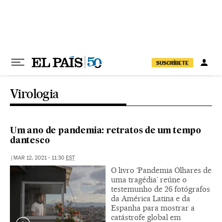
Pular para o conteúdo
SUSCRÍBETE
Virologia
Um ano de pandemia: retratos de um tempo
dantesco
|
MAR 12, 2021 - 11:30
EST
O livro ‘Pandemia Olhares de
uma tragédia’ reúne o
testemunho de 26 fotógrafos
da América Latina e da
Espanha para mostrar a
catástrofe global em