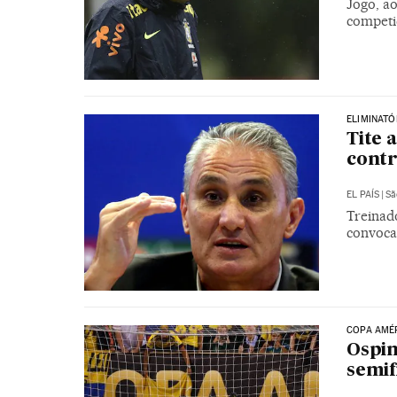
Jogo, ao
competi
ELIMINATÓ
Tite 
contr
EL PAÍS
|
Sã
Treinad
convocaç
COPA AMÉ
Ospin
semif