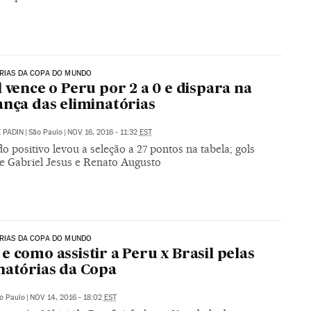
RIAS DA COPA DO MUNDO
l vence o Peru por 2 a 0 e dispara na
ança das eliminatórias
 PADIN
|
São Paulo
|
NOV 16, 2016 - 11:32
EST
o positivo levou a seleção a 27 pontos na tabela; gols
e Gabriel Jesus e Renato Augusto
RIAS DA COPA DO MUNDO
e como assistir a Peru x Brasil pelas
natórias da Copa
o Paulo
|
NOV 14, 2016 - 18:02
EST