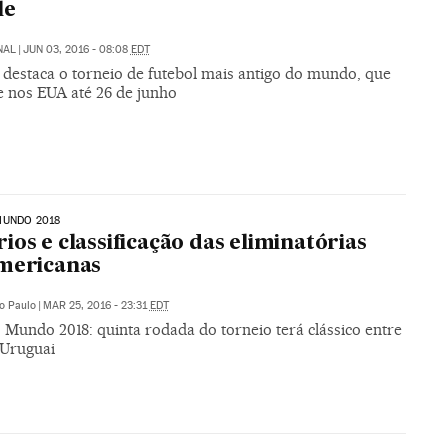
le
NAL
|
JUN 03, 2016 - 08:08
EDT
 destaca o torneio de futebol mais antigo do mundo, que
e nos EUA até 26 de junho
MUNDO 2018
ios e classificação das eliminatórias
mericanas
o Paulo
|
MAR 25, 2016 - 23:31
EDT
 Mundo 2018: quinta rodada do torneio terá clássico entre
 Uruguai