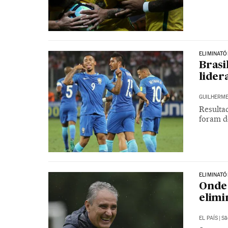
ELIMINATÓ
Brasi
lider
GUILHERME
Resultad
foram d
ELIMINATÓ
Onde 
elimi
EL PAÍS
|
Sã