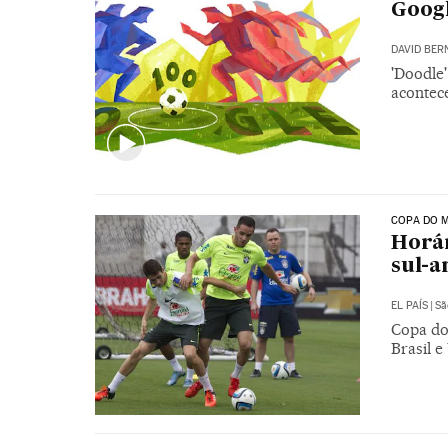
Goog
DAVID BER
'Doodle'
acontec
COPA DO 
Horár
sul-a
EL PAÍS
|
Sã
Copa do
Brasil e