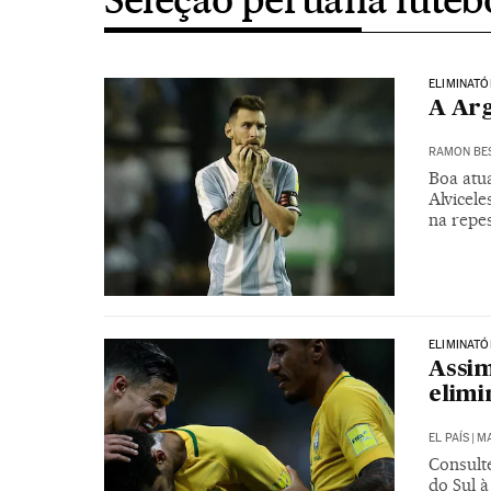
ELIMINATÓ
A Arg
RAMON BE
Boa atua
Alvicele
na repe
ELIMINAT
Assim
elimi
EL PAÍS
|
MA
Consulte
do Sul 