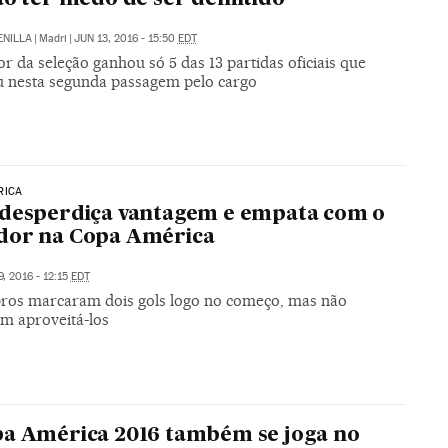
ENILLA
|
Madri
|
JUN 13, 2016 - 15:50
EDT
r da seleção ganhou só 5 das 13 partidas oficiais que
u nesta segunda passagem pelo cargo
RICA
desperdiça vantagem e empata com o
dor na Copa América
, 2016 - 12:15
EDT
bros marcaram dois gols logo no começo, mas não
m aproveitá-los
a América 2016 também se joga no