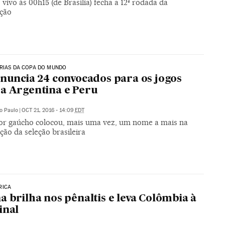
 vivo às 00h15 (de Brasília) fecha a 12ª rodada da
ção
RIAS DA COPA DO MUNDO
anuncia 24 convocados para os jogos
a Argentina e Peru
o Paulo
|
OCT 21, 2016 - 14:09
EDT
or gaúcho colocou, mais uma vez, um nome a mais na
ão da seleção brasileira
RICA
a brilha nos pênaltis e leva Colômbia à
inal