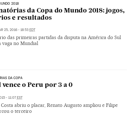
MUNDO 2018
natórias da Copa do Mundo 2018: jogos,
ios e resultados
R 25, 2016 - 18:53
EDT
rio das primeiras partidas da disputa na América do Sul
 vaga no Mundial
RIAS DA COPA
l vence o Peru por 3 a 0
015 - 11:07
EST
Costa abriu o placar, Renato Augusto ampliou e Filipe
rcou o terceiro