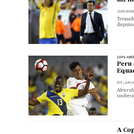
JUAN MOR
Treinado
disputo
COPA AMÉ
Peru 
Equa
EFE
|
JUN 09
Alvirru
soubera
A Cop