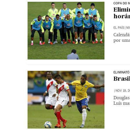
COPA DO 
Elimi
horár
EL PAÍS
|
MA
Calendá
por uma
ELIMINATÓ
Brasi
|
NOV 18, 2
Douglas 
Luís ma