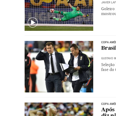
JAVIER LA
Goleiro
mostrou
COPA AMÉ
Brasi
GUSTAVO M
Seleção 
fase do 
COPA AMÉ
Após 
diz n