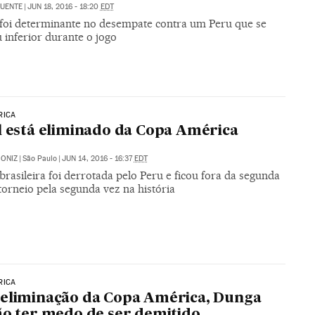
FUENTE
|
JUN 18, 2016 - 18:20
EDT
 foi determinante no desempate contra um Peru que se
 inferior durante o jogo
RICA
l está eliminado da Copa América
ONIZ
|
São Paulo
|
JUN 14, 2016 - 16:37
EDT
brasileira foi derrotada pelo Peru e ficou fora da segunda
torneio pela segunda vez na história
RICA
eliminação da Copa América, Dunga
ão ter medo de ser demitido