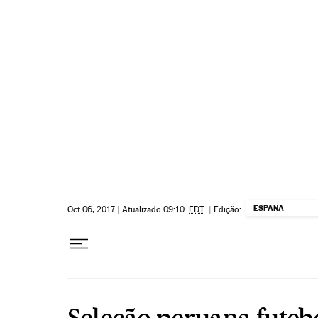
Pular para o conteúdo
ESPAÑA
Oct 06, 2017
|
Atualizado 09:10
EDT
|
Edição:
Seleção peruana futeb