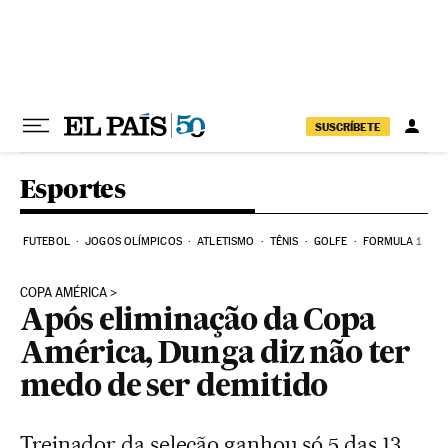
Pular para o conteúdo
SUSCRÍBETE
Esportes
FUTEBOL
JOGOS OLÍMPICOS
ATLETISMO
TÊNIS
GOLFE
FORMULA 1
COPA AMÉRICA
Após eliminação da Copa
América, Dunga diz não ter
medo de ser demitido
Treinador da seleção ganhou só 5 das 13