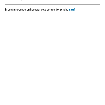
América Latina
América
Copa América 2016
Copa América
Futebol
Competições
Esportes
aquí
Si está interesado en licenciar este contenido, pinche
Seleção Brasileira