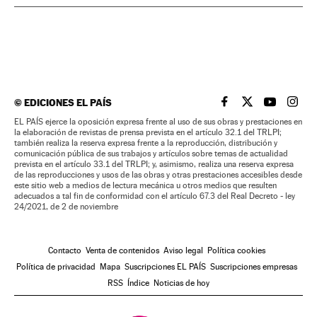
©
EDICIONES EL PAÍS
EL PAÍS BRASIL EN
EL PAÍS BRASI
EL PAÍS B
EL PA
EL PAÍS ejerce la oposición expresa frente al uso de sus obras y prestaciones en
la elaboración de revistas de prensa prevista en el artículo 32.1 del TRLPI;
también realiza la reserva expresa frente a la reproducción, distribución y
comunicación pública de sus trabajos y artículos sobre temas de actualidad
prevista en el artículo 33.1 del TRLPI; y, asimismo, realiza una reserva expresa
de las reproducciones y usos de las obras y otras prestaciones accesibles desde
este sitio web a medios de lectura mecánica u otros medios que resulten
adecuados a tal fin de conformidad con el artículo 67.3 del Real Decreto - ley
24/2021, de 2 de noviembre
Contacto
Venta de contenidos
Aviso legal
Política cookies
Política de privacidad
Mapa
Suscripciones EL PAÍS
Suscripciones empresas
RSS
Índice
Noticias de hoy