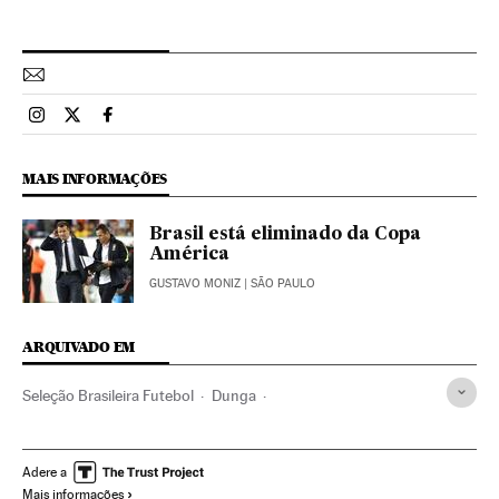
Esportes El País Brasil en Instagram
Esportes El País Brasil en Twitter
Esportes El País Brasil en Facebook
MAIS INFORMAÇÕES
Brasil está eliminado da Copa
América
GUSTAVO MONIZ
| SÃO PAULO
ARQUIVADO EM
Seleção Brasileira Futebol
Dunga
Seleção peruana futebol
Jogos futebol
Seleções esportivas
Brasil
América do Sul
Adere a
Mais informações