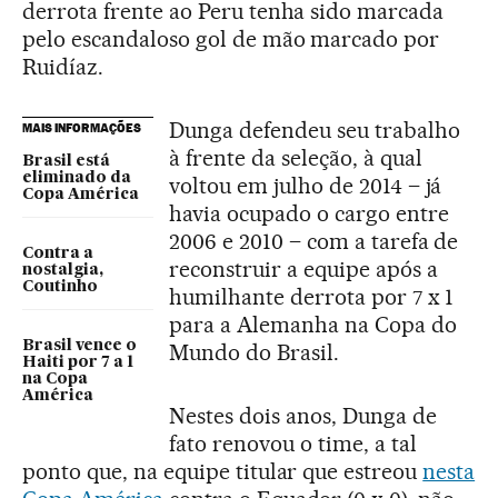
derrota frente ao Peru tenha sido marcada
pelo escandaloso gol de mão marcado por
Ruidíaz.
Dunga defendeu seu trabalho
MAIS INFORMAÇÕES
à frente da seleção, à qual
Brasil está
eliminado da
voltou em julho de 2014 – já
Copa América
havia ocupado o cargo entre
2006 e 2010 – com a tarefa de
Contra a
reconstruir a equipe após a
nostalgia,
Coutinho
humilhante derrota por 7 x 1
para a Alemanha na Copa do
Brasil vence o
Mundo do Brasil.
Haiti por 7 a 1
na Copa
América
Nestes dois anos, Dunga de
fato renovou o time, a tal
ponto que, na equipe titular que estreou
nesta