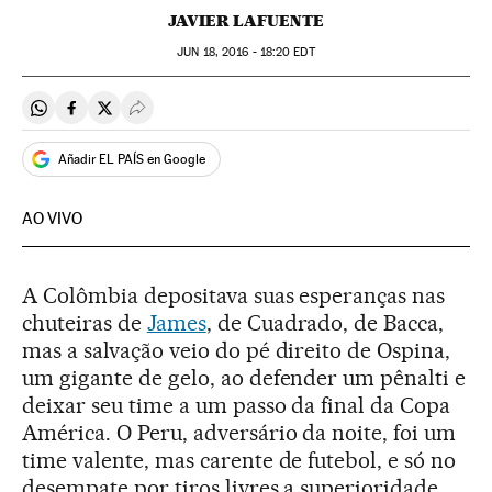
JAVIER LAFUENTE
JUN
18, 2016 - 18:20
EDT
Compartir en Whatsapp
Compartir en Facebook
Compartir en Twitter
Desplegar Redes Sociales
Añadir EL PAÍS en Google
AO VIVO
A Colômbia depositava suas esperanças nas
chuteiras de
James
, de Cuadrado, de Bacca,
mas a salvação veio do pé direito de Ospina,
um gigante de gelo, ao defender um pênalti e
deixar seu time a um passo da final da Copa
América. O Peru, adversário da noite, foi um
time valente, mas carente de futebol, e só no
desempate por tiros livres a superioridade