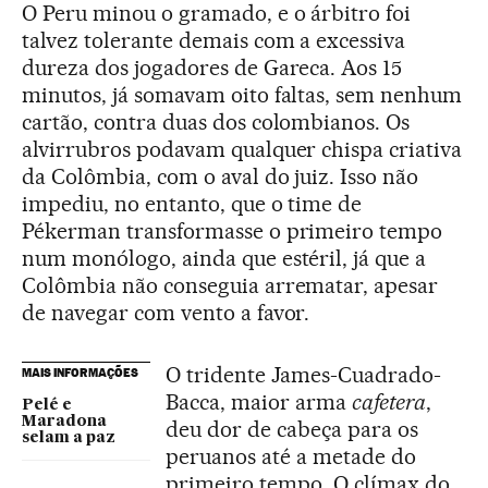
O Peru minou o gramado, e o árbitro foi
talvez tolerante demais com a excessiva
dureza dos jogadores de Gareca. Aos 15
minutos, já somavam oito faltas, sem nenhum
cartão, contra duas dos colombianos. Os
alvirrubros podavam qualquer chispa criativa
da Colômbia, com o aval do juiz. Isso não
impediu, no entanto, que o time de
Pékerman transformasse o primeiro tempo
num monólogo, ainda que estéril, já que a
Colômbia não conseguia arrematar, apesar
de navegar com vento a favor.
O tridente James-Cuadrado-
MAIS INFORMAÇÕES
Bacca, maior arma
cafetera
,
Pelé e
Maradona
deu dor de cabeça para os
selam a paz
peruanos até a metade do
primeiro tempo. O clímax do