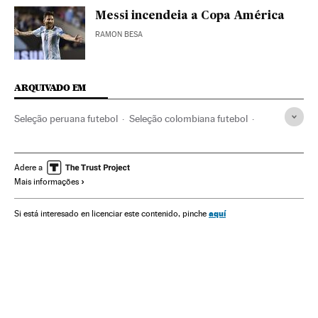
Messi incendeia a Copa América
RAMON BESA
ARQUIVADO EM
Seleção peruana futebol
Seleção colombiana futebol
Copa América 2016
Copa América
Futebol
Competições
Seleção colombiana
Seleções esportivas
Adere a
Mais informações
Esportes
aquí
Si está interesado en licenciar este contenido, pinche