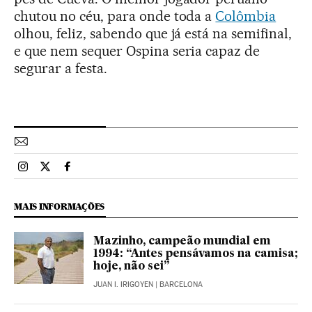
chutou no céu, para onde toda a
Colômbia
olhou, feliz, sabendo que já está na semifinal,
e que nem sequer Ospina seria capaz de
segurar a festa.
Esportes El País Brasil en Instagram
Esportes El País Brasil en Twitter
Esportes El País Brasil en Facebook
MAIS INFORMAÇÕES
Mazinho, campeão mundial em
1994: “Antes pensávamos na camisa;
hoje, não sei”
JUAN I. IRIGOYEN
| BARCELONA