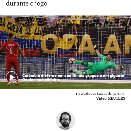
durante o jogo
Colômbia mete-se em semifinais graças a um gigante
Ospina nos pênaltis
Os melhores lances da partida.
Vídeo:
REUTERS