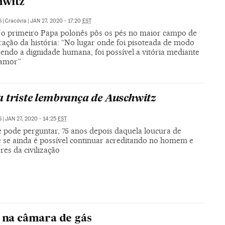
hwitz
S
|
Cracóvia
|
JAN 27, 2020 - 17:20
EST
o primeiro Papa polonês pôs os pés no maior campo de
ração da história: “No lugar onde foi pisoteada de modo
endo a dignidade humana, foi possível a vitória mediante
 amor”
 triste lembrança de Auschwitz
S
|
JAN 27, 2020 - 14:25
EST
e pode perguntar, 75 anos depois daquela loucura de
é se ainda é possível continuar acreditando no homem e
res da civilização
e na câmara de gás