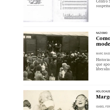
Centro 
suspeit
NAZISMO
Como 
model
MARC BAS
Histori
que apo
liberali
HOLOCAU
Marg
ISABEL FE