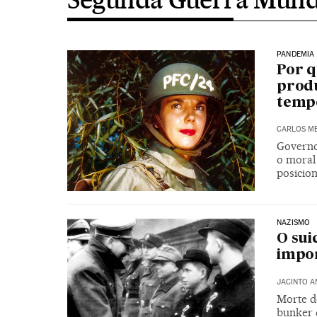
PANDEMIA
Por q
produ
temp
CARLOS ME
Governo 
o moral
posicio
NAZISMO
O sui
impo
JACINTO A
Morte do
bunker d