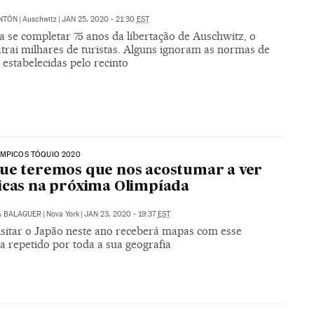
NTÓN
|
Auschwitz
|
JAN 25, 2020 - 21:30
EST
a se completar 75 anos da libertação de Auschwitz, o
trai milhares de turistas. Alguns ignoram as normas de
 estabelecidas pelo recinto
ÍMPICOS TÓQUIO 2020
ue teremos que nos acostumar a ver
icas na próxima Olimpíada
A BALAGUER
|
Nova York
|
JAN 23, 2020 - 19:37
EST
sitar o Japão neste ano receberá mapas com esse
 repetido por toda a sua geografia