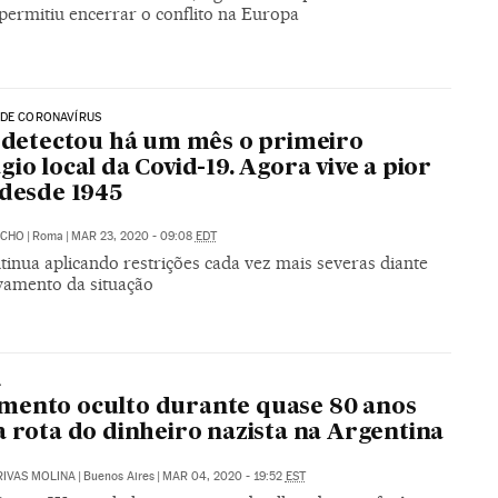
permitiu encerrar o conflito na Europa
 DE CORONAVÍRUS
a detectou há um mês o primeiro
gio local da Covid-19. Agora vive a pior
 desde 1945
ACHO
|
Roma
|
MAR 23, 2020 - 09:08
EDT
tinua aplicando restrições cada vez mais severas diante
vamento da situação
A
ento oculto durante quase 80 anos
a rota do dinheiro nazista na Argentina
RIVAS MOLINA
|
Buenos Aires
|
MAR 04, 2020 - 19:52
EST