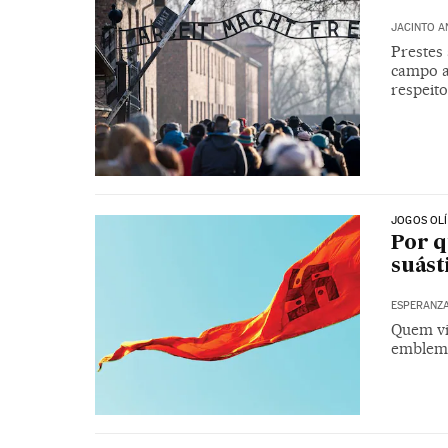
JACINTO A
Prestes 
campo a
respeito
JOGOS OL
Por q
suást
ESPERANZ
Quem vi
emblema