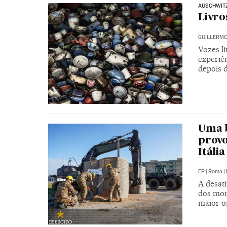
AUSCHWIT
Livro
GUILLERMO
Vozes l
experiên
depois 
Uma 
provo
Itália
EP
|
Roma
|
A desati
dos mor
maior o