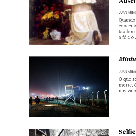
Ausc
JUAN ARIA
Quando 
concent
tão horr
a fé e o
Minha
JUAN ARIA
O que s
morte, 
nos valo
Selfi