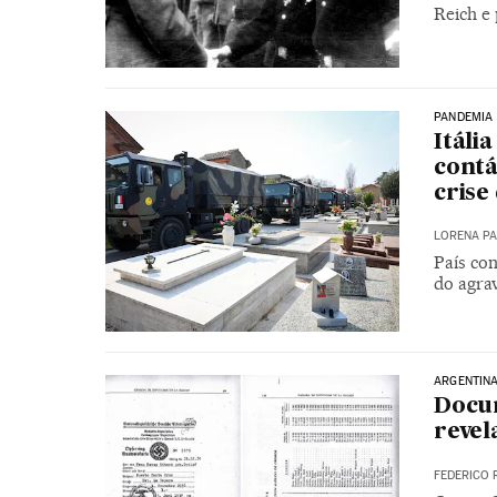
Reich e 
PANDEMIA
Itáli
contá
crise
LORENA P
País con
do agra
ARGENTIN
Docum
revel
FEDERICO 