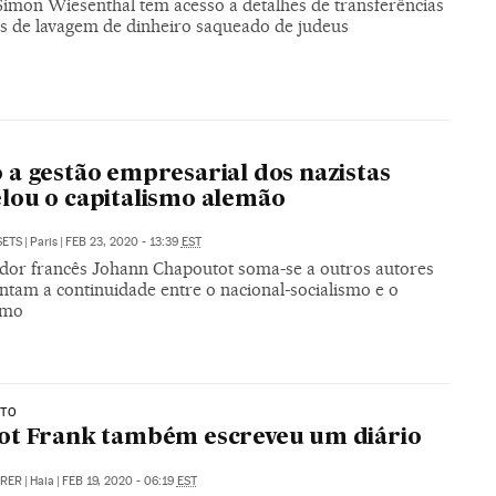
Simon Wiesenthal tem acesso a detalhes de transferências
as de lavagem de dinheiro saqueado de judeus
a gestão empresarial dos nazistas
ou o capitalismo alemão
SETS
|
Paris
|
FEB 23, 2020 - 13:39
EST
ador francês Johann Chapoutot soma-se a outros autores
ntam a continuidade entre o nacional-socialismo e o
smo
STO
ot Frank também escreveu um diário
RRER
|
Haia
|
FEB 19, 2020 - 06:19
EST