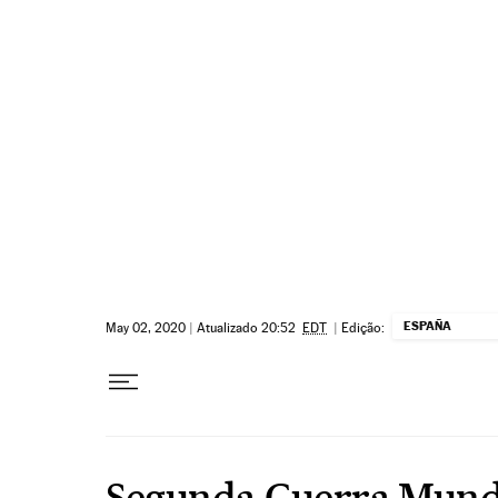
Pular para o conteúdo
ESPAÑA
May 02, 2020
|
Atualizado 20:52
EDT
|
Edição:
Segunda Guerra Mund