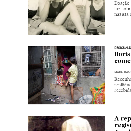
Doação 
luz sob
nazista
DESIGUALD
Boris
começ
MARC BAS
Reconhe
resiliê
recebida
A rep
regis