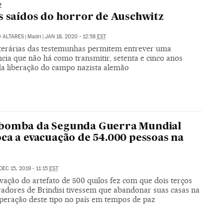
Z
s saídos do horror de Auschwitz
 ALTARES
|
Madri
|
JAN 18, 2020 - 12:58
EST
iterárias das testemunhas permitem entrever uma
cia que não há como transmitir, setenta e cinco anos
da liberação do campo nazista alemão
bomba da Segunda Guerra Mundial
ca a evacuação de 54.000 pessoas na
DEC 15, 2019 - 11:15
EST
vação do artefato de 500 quilos fez com que dois terços
adores de Brindisi tivessem que abandonar suas casas na
peração deste tipo no país em tempos de paz