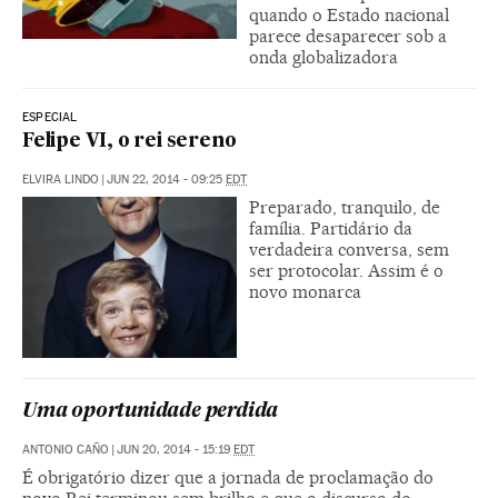
quando o Estado nacional
parece desaparecer sob a
onda globalizadora
ESPECIAL
Felipe VI, o rei sereno
ELVIRA LINDO
|
JUN 22, 2014 - 09:25
EDT
Preparado, tranquilo, de
família. Partidário da
verdadeira conversa, sem
ser protocolar. Assim é o
novo monarca
Uma oportunidade perdida
ANTONIO CAÑO
|
JUN 20, 2014 - 15:19
EDT
É obrigatório dizer que a jornada de proclamação do