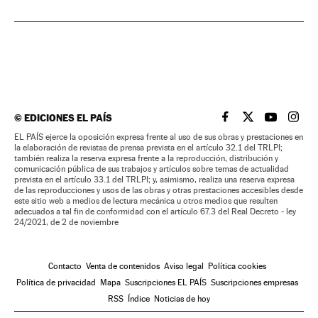
©
EDICIONES EL PAÍS
EL PAÍS BRASIL EN
EL PAÍS BRASI
EL PAÍS B
EL PA
EL PAÍS ejerce la oposición expresa frente al uso de sus obras y prestaciones en
la elaboración de revistas de prensa prevista en el artículo 32.1 del TRLPI;
también realiza la reserva expresa frente a la reproducción, distribución y
comunicación pública de sus trabajos y artículos sobre temas de actualidad
prevista en el artículo 33.1 del TRLPI; y, asimismo, realiza una reserva expresa
de las reproducciones y usos de las obras y otras prestaciones accesibles desde
este sitio web a medios de lectura mecánica u otros medios que resulten
adecuados a tal fin de conformidad con el artículo 67.3 del Real Decreto - ley
24/2021, de 2 de noviembre
Contacto
Venta de contenidos
Aviso legal
Política cookies
Política de privacidad
Mapa
Suscripciones EL PAÍS
Suscripciones empresas
RSS
Índice
Noticias de hoy