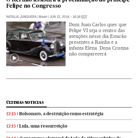
O Rei não assistirá à proclamação do príncipe
Felipe no Congresso
NATALIA JUNQUERA
|
Madri
|
JUN 12, 2014 - 16:16
EDT
Dom Juan Carlos quer que
Felipe VI seja o centro das
atenções nesse dia Estarão
presentes a Rainha e a
infanta Elena. Dona Cristina
não comparecerá
ÚLTIMAS NOTICIAS
Bolsonaro, a destruição como estratégia
12:15
Lula, uma ressurreição
12:15