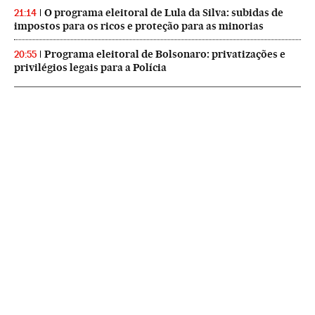
O programa eleitoral de Lula da Silva: subidas de
21:14
impostos para os ricos e proteção para as minorias
Programa eleitoral de Bolsonaro: privatizações e
20:55
privilégios legais para a Polícia
NEWSLETTERS
Boletín de América
Cada semana en tu cuenta de correo una selección de las noticias,
reportajes y análisis de los periodistas de EL PAÍS con los acontecimientos