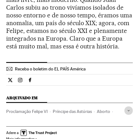
Carlos subiu ao trono vivíamos isolados de
nosso entorno e de nosso tempo, éramos uma
anomalia, um país do século XIX; agora, com
Felipe, estamos no século XXI e plenamente
integrados na Europa. Claro que a Europa
está muito mal, mas essa é outra história.
Receba o boletim do EL PAÍS América
Internacional El País Brasil en Twitter
Internacional El País Brasil en Instagram
Internacional El País Brasil en Facebook
ARQUIVADO EM
Proclamação Felipe VI
Príncipe das Astúrias
Aborto
Cortes Gerais
Proclamação Real
Felipe VI
Abdicação Juan Carlos I
Juan Carlos I
Anticoncepção
Adere a