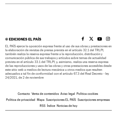
©
EDICIONES EL PAÍS
EL PAÍS BRASIL EN
EL PAÍS BRASI
EL PAÍS B
EL PA
EL PAÍS ejerce la oposición expresa frente al uso de sus obras y prestaciones en
la elaboración de revistas de prensa prevista en el artículo 32.1 del TRLPI;
también realiza la reserva expresa frente a la reproducción, distribución y
comunicación pública de sus trabajos y artículos sobre temas de actualidad
prevista en el artículo 33.1 del TRLPI; y, asimismo, realiza una reserva expresa
de las reproducciones y usos de las obras y otras prestaciones accesibles desde
este sitio web a medios de lectura mecánica u otros medios que resulten
adecuados a tal fin de conformidad con el artículo 67.3 del Real Decreto - ley
24/2021, de 2 de noviembre
Contacto
Venta de contenidos
Aviso legal
Política cookies
Política de privacidad
Mapa
Suscripciones EL PAÍS
Suscripciones empresas
RSS
Índice
Noticias de hoy