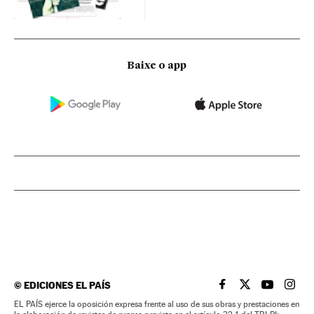
Baixe o app
©
EDICIONES EL PAÍS
EL PAÍS BRASIL EN
EL PAÍS BRASI
EL PAÍS B
EL PA
EL PAÍS ejerce la oposición expresa frente al uso de sus obras y prestaciones en