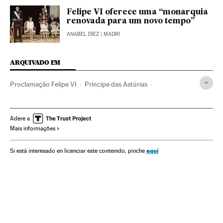
Felipe VI oferece uma “monarquia
renovada para um novo tempo”
ANABEL DÍEZ
| MADRI
ARQUIVADO EM
Proclamação Felipe VI
Príncipe das Astúrias
Abdicação Juan Carlos I
Cortes Gerais
Proclamação Real
Felipe VI
Juan Carlos I
Abdicação
Adere a
Mais informações
Felipe de Borbón y Grecia
Atos oficiais
Realeza
Sucessão Real
Chefe de Estado
Casa Real
Espanha
aquí
Si está interesado en licenciar este contenido, pinche
Monarquia
Gente
Política